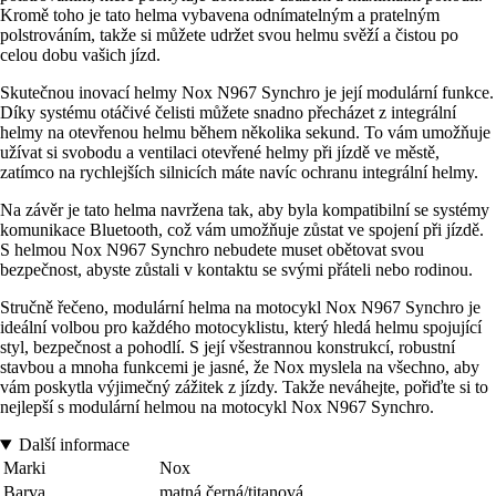
Kromě toho je tato helma vybavena odnímatelným a pratelným
polstrováním, takže si můžete udržet svou helmu svěží a čistou po
celou dobu vašich jízd.
Skutečnou inovací helmy Nox N967 Synchro je její modulární funkce.
Díky systému otáčivé čelisti můžete snadno přecházet z integrální
helmy na otevřenou helmu během několika sekund. To vám umožňuje
užívat si svobodu a ventilaci otevřené helmy při jízdě ve městě,
zatímco na rychlejších silnicích máte navíc ochranu integrální helmy.
Na závěr je tato helma navržena tak, aby byla kompatibilní se systémy
komunikace Bluetooth, což vám umožňuje zůstat ve spojení při jízdě.
S helmou Nox N967 Synchro nebudete muset obětovat svou
bezpečnost, abyste zůstali v kontaktu se svými přáteli nebo rodinou.
Stručně řečeno, modulární helma na motocykl Nox N967 Synchro je
ideální volbou pro každého motocyklistu, který hledá helmu spojující
styl, bezpečnost a pohodlí. S její všestrannou konstrukcí, robustní
stavbou a mnoha funkcemi je jasné, že Nox myslela na všechno, aby
vám poskytla výjimečný zážitek z jízdy. Takže neváhejte, pořiďte si to
nejlepší s modulární helmou na motocykl Nox N967 Synchro.
Další informace
Marki
Nox
Barva
matná černá/titanová