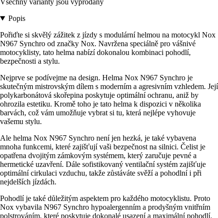
Všechny varianty jsou vyprodány
Popis
Pořiďte si skvělý zážitek z jízdy s modulární helmou na motocykl Nox
N967 Synchro od značky Nox. Navržena speciálně pro vášnivé
motocyklisty, tato helma nabízí dokonalou kombinaci pohodlí,
bezpečnosti a stylu.
Nejprve se podívejme na design. Helma Nox N967 Synchro je
skutečným mistrovským dílem s moderním a agresivním vzhledem. Její
polykarbonátová skořepina poskytuje optimální ochranu, aniž by
ohrozila estetiku. Kromě toho je tato helma k dispozici v několika
barvách, což vám umožňuje vybrat si tu, která nejlépe vyhovuje
vašemu stylu.
Ale helma Nox N967 Synchro není jen hezká, je také vybavena
mnoha funkcemi, které zajišťují vaši bezpečnost na silnici. Čelist je
opatřena dvojitým zámkovým systémem, který zaručuje pevné a
hermetické uzavření. Dále sofistikovaný ventilační systém zajišťuje
optimální cirkulaci vzduchu, takže zůstáváte svěží a pohodlní i při
nejdelších jízdách.
Pohodlí je také důležitým aspektem pro každého motocyklistu. Proto
Nox vybavila N967 Synchro hypoalergenním a prodyšným vnitřním
polstrováním, které poskytuje dokonalé usazení a maximální pohodlí.