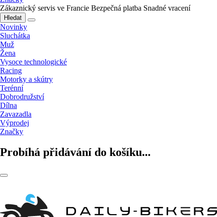
Zákaznický servis ve Francie
Bezpečná platba
Snadné vracení
Hledat
Novinky
Sluchátka
Muž
Žena
Vysoce technologické
Racing
Motorky a skútry
Terénní
Dobrodružství
Dílna
Zavazadla
Výprodej
Značky
Probíhá přidávání do košíku...