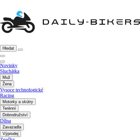
Hledat
Novinky
Sluchátka
Muž
Žena
Vysoce technologické
Racing
Motorky a skútry
Terénní
Dobrodružství
Dílna
Zavazadla
Výprodej
Značky