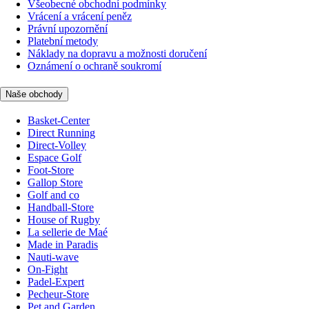
Všeobecné obchodní podmínky
Vrácení a vrácení peněz
Právní upozornění
Platební metody
Náklady na dopravu a možnosti doručení
Oznámení o ochraně soukromí
Naše obchody
Basket-Center
Direct Running
Direct-Volley
Espace Golf
Foot-Store
Gallop Store
Golf and co
Handball-Store
House of Rugby
La sellerie de Maé
Made in Paradis
Nauti-wave
On-Fight
Padel-Expert
Pecheur-Store
Pet and Garden