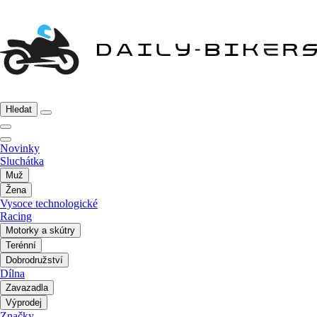
Hledat
Novinky
Sluchátka
Muž
Žena
Vysoce technologické
Racing
Motorky a skútry
Terénní
Dobrodružství
Dílna
Zavazadla
Výprodej
Značky