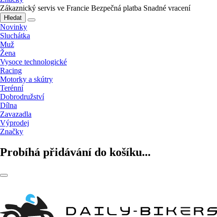
Zákaznický servis ve Francie
Bezpečná platba
Snadné vracení
Hledat
Novinky
Sluchátka
Muž
Žena
Vysoce technologické
Racing
Motorky a skútry
Terénní
Dobrodružství
Dílna
Zavazadla
Výprodej
Značky
Probíhá přidávání do košíku...