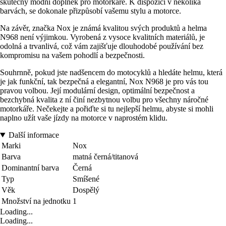
skutečný módní doplněk pro motorkáře. K dispozici v několika
barvách, se dokonale přizpůsobí vašemu stylu a motorce.
Na závěr, značka Nox je známá kvalitou svých produktů a helma
N968 není výjimkou. Vyrobená z vysoce kvalitních materiálů, je
odolná a trvanlivá, což vám zajišťuje dlouhodobé používání bez
kompromisu na vašem pohodlí a bezpečnosti.
Souhrnně, pokud jste nadšencem do motocyklů a hledáte helmu, která
je jak funkční, tak bezpečná a elegantní, Nox N968 je pro vás tou
pravou volbou. Její modulární design, optimální bezpečnost a
bezchybná kvalita z ní činí nezbytnou volbu pro všechny náročné
motorkáře. Nečekejte a pořiďte si tu nejlepší helmu, abyste si mohli
naplno užít vaše jízdy na motorce v naprostém klidu.
Další informace
Marki
Nox
Barva
matná černá/titanová
Dominantní barva
Černá
Typ
Smíšené
Věk
Dospělý
Množství na jednotku
1
Loading...
Loading...