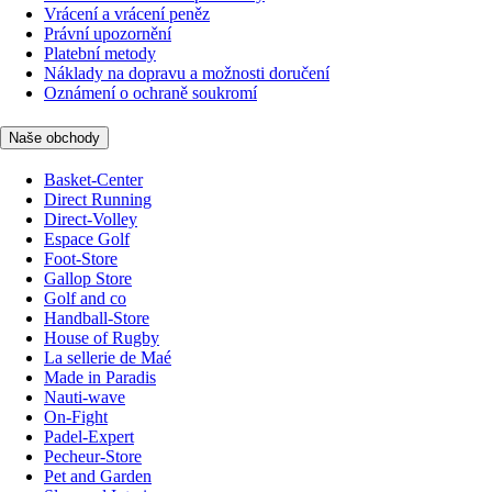
Vrácení a vrácení peněz
Právní upozornění
Platební metody
Náklady na dopravu a možnosti doručení
Oznámení o ochraně soukromí
Naše obchody
Basket-Center
Direct Running
Direct-Volley
Espace Golf
Foot-Store
Gallop Store
Golf and co
Handball-Store
House of Rugby
La sellerie de Maé
Made in Paradis
Nauti-wave
On-Fight
Padel-Expert
Pecheur-Store
Pet and Garden