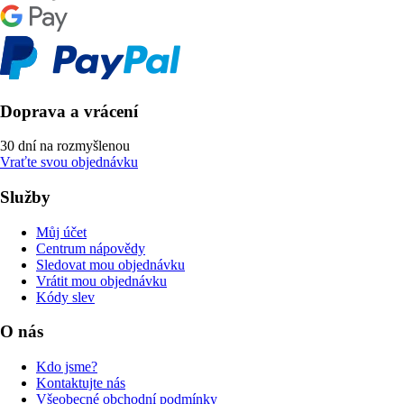
Doprava a vrácení
30 dní na rozmyšlenou
Vraťte svou objednávku
Služby
Můj účet
Centrum nápovědy
Sledovat mou objednávku
Vrátit mou objednávku
Kódy slev
O nás
Kdo jsme?
Kontaktujte nás
Všeobecné obchodní podmínky