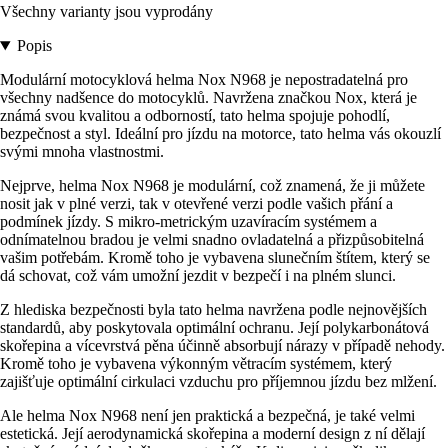
Všechny varianty jsou vyprodány
Popis
Modulární motocyklová helma Nox N968 je nepostradatelná pro
všechny nadšence do motocyklů. Navržena značkou Nox, která je
známá svou kvalitou a odborností, tato helma spojuje pohodlí,
bezpečnost a styl. Ideální pro jízdu na motorce, tato helma vás okouzlí
svými mnoha vlastnostmi.
Nejprve, helma Nox N968 je modulární, což znamená, že ji můžete
nosit jak v plné verzi, tak v otevřené verzi podle vašich přání a
podmínek jízdy. S mikro-metrickým uzavíracím systémem a
odnímatelnou bradou je velmi snadno ovladatelná a přizpůsobitelná
vašim potřebám. Kromě toho je vybavena slunečním štítem, který se
dá schovat, což vám umožní jezdit v bezpečí i na plném slunci.
Z hlediska bezpečnosti byla tato helma navržena podle nejnovějších
standardů, aby poskytovala optimální ochranu. Její polykarbonátová
skořepina a vícevrstvá pěna účinně absorbují nárazy v případě nehody.
Kromě toho je vybavena výkonným větracím systémem, který
zajišťuje optimální cirkulaci vzduchu pro příjemnou jízdu bez mlžení.
Ale helma Nox N968 není jen praktická a bezpečná, je také velmi
estetická. Její aerodynamická skořepina a moderní design z ní dělají