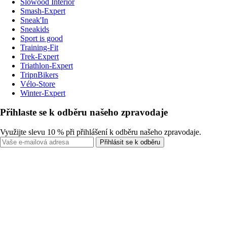
Slowood Interior
Smash-Expert
Sneak'In
Sneakids
Sport is good
Training-Fit
Trek-Expert
Triathlon-Expert
TripnBikers
Vélo-Store
Winter-Expert
Přihlaste se k odběru našeho zpravodaje
Využijte slevu 10 % při přihlášení k odběru našeho zpravodaje.
Přihlásit se k odběru