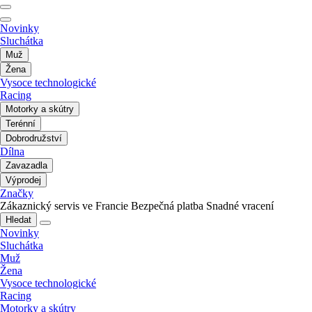
Novinky
Sluchátka
Muž
Žena
Vysoce technologické
Racing
Motorky a skútry
Terénní
Dobrodružství
Dílna
Zavazadla
Výprodej
Značky
Zákaznický servis ve Francie
Bezpečná platba
Snadné vracení
Hledat
Novinky
Sluchátka
Muž
Žena
Vysoce technologické
Racing
Motorky a skútry