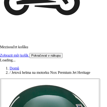
Mezisoučet košíku
Zobrazit můj košík
Pokračovat v nákupu
Loading...
Domů
/
Jetová helma na motorku Nox Premium Jet Heritage