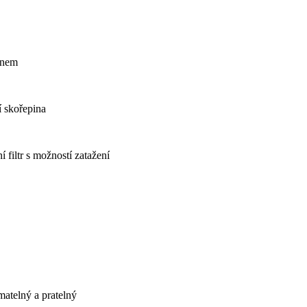
gnem
í skořepina
 filtr s možností zatažení
matelný a pratelný