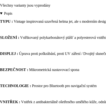
Všechny varianty jsou vyprodány
Popis
TYPU :
Vintage inspirovaná uzavřená helma jet, ale s moderním desi
SLOŽENÍ :
Vstřikovaný polykarbonátový plášť a polyesterová vnitřn
DISPLEJ :
Úprava proti poškrábání, proti UV záření / Dvojitý sluneční
BEZPEČNOST :
Mikrometrická nastavovací spona
TECHNOLOGIE :
Prostor pro Bluetooth pro navigační systém
VNITŘEK :
Vnitřek z antibakteriálně ošetřeného umělého kůže, odní