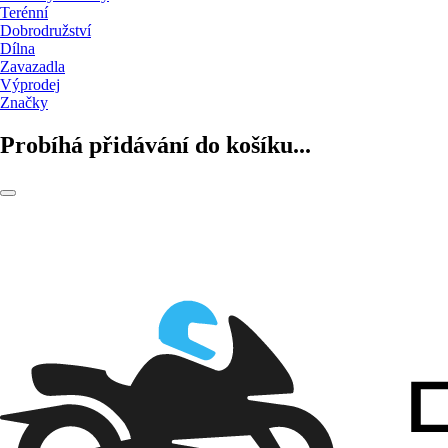
Terénní
Dobrodružství
Dílna
Zavazadla
Výprodej
Značky
Probíhá přidávání do košíku...