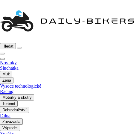
Hledat
Novinky
Sluchátka
Muž
Žena
Vysoce technologické
Racing
Motorky a skútry
Terénní
Dobrodružství
Dílna
Zavazadla
Výprodej
Značky