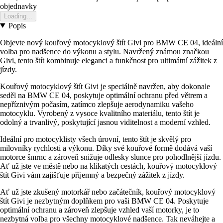
objednavky
Loading...
Popis
Objevte nový kouřový motocyklový štít Givi pro BMW CE 04, ideální
volba pro nadšence do výkonu a stylu. Navržený známou značkou
Givi, tento štít kombinuje eleganci a funkčnost pro ultimátní zážitek z
jízdy.
Kouřový motocyklový štít Givi je speciálně navržen, aby dokonale
seděl na BMW CE 04, poskytuje optimální ochranu před větrem a
nepříznivým počasím, zatímco zlepšuje aerodynamiku vašeho
motocyklu. Vyrobený z vysoce kvalitního materiálu, tento štít je
odolný a trvanlivý, poskytující jasnou viditelnost a moderní vzhled.
Ideální pro motocyklisty všech úrovní, tento štít je skvělý pro
milovníky rychlosti a výkonu. Díky své kouřové formě dodává vaší
motorce šmrnc a zároveň snižuje odlesky slunce pro pohodlnější jízdu.
Ať už jste ve městě nebo na klikatých cestách, kouřový motocyklový
štít Givi vám zajišťuje příjemný a bezpečný zážitek z jízdy.
Ať už jste zkušený motorkář nebo začátečník, kouřový motocyklový
štít Givi je nezbytným doplňkem pro vaši BMW CE 04. Poskytuje
optimální ochranu a zároveň zlepšuje vzhled vaší motorky, je to
nezbytná volba pro všechny motocyklové nadšence. Tak neváhejte a