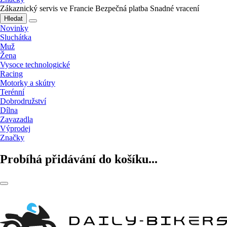
Zákaznický servis ve Francie
Bezpečná platba
Snadné vracení
Hledat
Novinky
Sluchátka
Muž
Žena
Vysoce technologické
Racing
Motorky a skútry
Terénní
Dobrodružství
Dílna
Zavazadla
Výprodej
Značky
Probíhá přidávání do košíku...