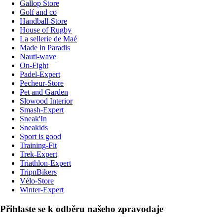
Gallop Store
Golf and co
Handball-Store
House of Rugby
La sellerie de Maé
Made in Paradis
Nauti-wave
On-Fight
Padel-Expert
Pecheur-Store
Pet and Garden
Slowood Interior
Smash-Expert
Sneak'In
Sneakids
Sport is good
Training-Fit
Trek-Expert
Triathlon-Expert
TripnBikers
Vélo-Store
Winter-Expert
Přihlaste se k odběru našeho zpravodaje