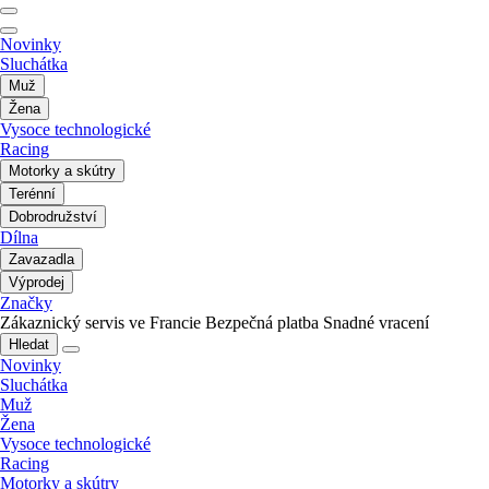
Novinky
Sluchátka
Muž
Žena
Vysoce technologické
Racing
Motorky a skútry
Terénní
Dobrodružství
Dílna
Zavazadla
Výprodej
Značky
Zákaznický servis ve Francie
Bezpečná platba
Snadné vracení
Hledat
Novinky
Sluchátka
Muž
Žena
Vysoce technologické
Racing
Motorky a skútry