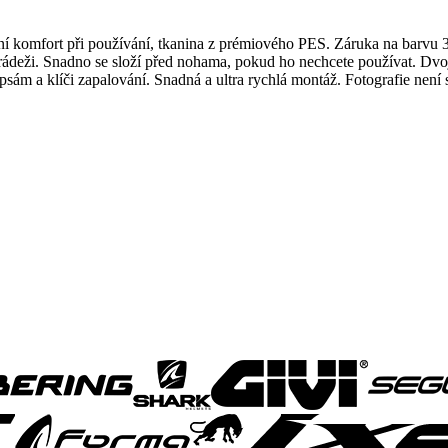
komfort při používání, tkanina z prémiového PES. Záruka na barvu 3 
 krádeži. Snadno se složí před nohama, pokud ho nechcete používat. Dv
ám a klíči zapalování. Snadná a ultra rychlá montáž. Fotografie není 