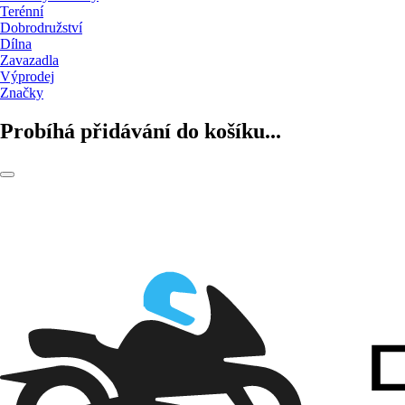
Terénní
Dobrodružství
Dílna
Zavazadla
Výprodej
Značky
Probíhá přidávání do košíku...