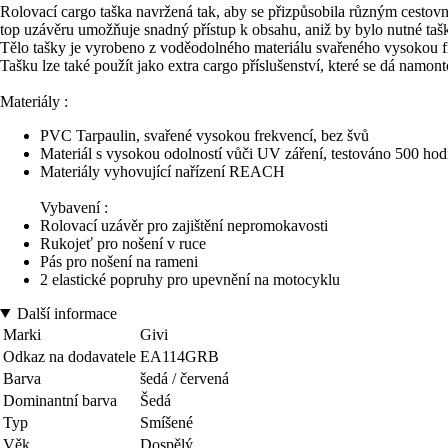
Rolovací cargo taška navržená tak, aby se přizpůsobila různým cestov
top uzávěru umožňuje snadný přístup k obsahu, aniž by bylo nutné ta
Tělo tašky je vyrobeno z voděodolného materiálu svařeného vysokou fr
Tašku lze také použít jako extra cargo příslušenství, které se dá namon
Materiály :
PVC Tarpaulin, svařené vysokou frekvencí, bez švů
Materiál s vysokou odolností vůči UV záření, testováno 500 hodi
Materiály vyhovující nařízení REACH
Vybavení :
Rolovací uzávěr pro zajištění nepromokavosti
Rukojeť pro nošení v ruce
Pás pro nošení na rameni
2 elastické popruhy pro upevnění na motocyklu
Další informace
Marki
Givi
Odkaz na dodavatele
EA114GRB
Barva
šedá / červená
Dominantní barva
Šedá
Typ
Smíšené
Věk
Dospělý