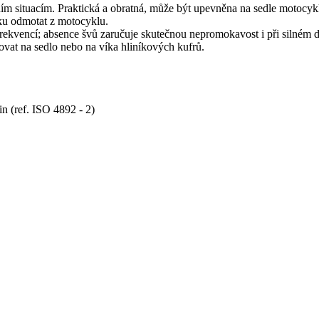
ním situacím. Praktická a obratná, může být upevněna na sedle motocy
šku odmotat z motocyklu.
ekvencí; absence švů zaručuje skutečnou nepromokavost i při silném de
tovat na sedlo nebo na víka hliníkových kufrů.
n (ref. ISO 4892 - 2)