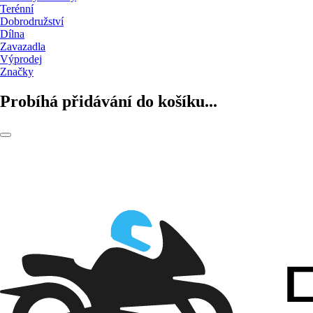
Terénní
Dobrodružství
Dílna
Zavazadla
Výprodej
Značky
Probíhá přidávání do košíku...