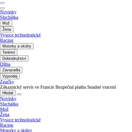
Novinky
Sluchátka
Muž
Žena
Vysoce technologické
Racing
Motorky a skútry
Terénní
Dobrodružství
Dílna
Zavazadla
Výprodej
Značky
Zákaznický servis ve Francie
Bezpečná platba
Snadné vracení
Hledat
Novinky
Sluchátka
Muž
Žena
Vysoce technologické
Racing
Motorky a skútry