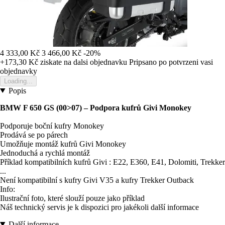
4 333,00 Kč
3 466,00 Kč
-20%
+173,30 Kč
ziskate na dalsi objednavku
Pripsano po potvrzeni vasi
objednavky
Loading...
Popis
BMW F 650 GS (00>07) – Podpora kufrů Givi Monokey
Podporuje boční kufry Monokey
Prodává se po párech
Umožňuje montáž kufrů Givi Monokey
Jednoduchá a rychlá montáž
Příklad kompatibilních kufrů Givi : E22, E360, E41, Dolomiti, Trekker
...
Není kompatibilní s kufry Givi V35 a kufry Trekker Outback
Info:
Ilustrační foto, které slouží pouze jako příklad
Náš technický servis je k dispozici pro jakékoli další informace
Další informace