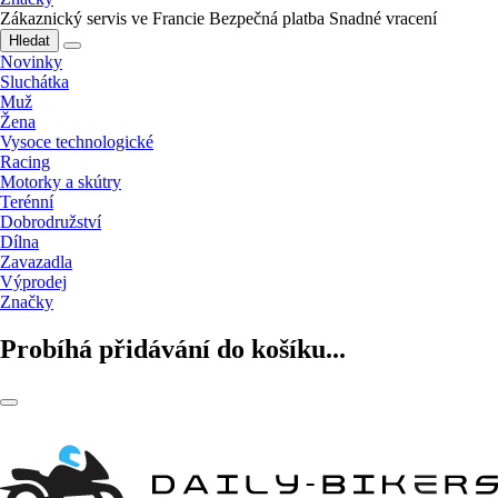
Zákaznický servis ve Francie
Bezpečná platba
Snadné vracení
Hledat
Novinky
Sluchátka
Muž
Žena
Vysoce technologické
Racing
Motorky a skútry
Terénní
Dobrodružství
Dílna
Zavazadla
Výprodej
Značky
Probíhá přidávání do košíku...