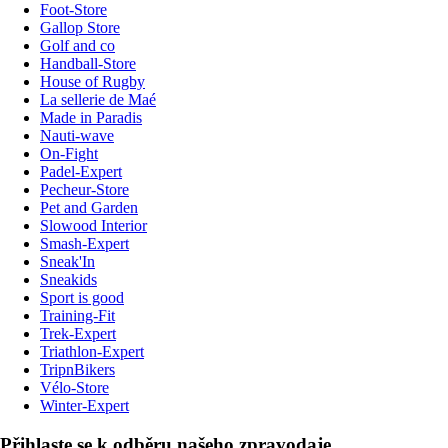
Foot-Store
Gallop Store
Golf and co
Handball-Store
House of Rugby
La sellerie de Maé
Made in Paradis
Nauti-wave
On-Fight
Padel-Expert
Pecheur-Store
Pet and Garden
Slowood Interior
Smash-Expert
Sneak'In
Sneakids
Sport is good
Training-Fit
Trek-Expert
Triathlon-Expert
TripnBikers
Vélo-Store
Winter-Expert
Přihlaste se k odběru našeho zpravodaje