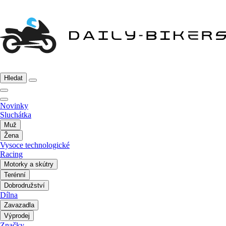
Hledat
Novinky
Sluchátka
Muž
Žena
Vysoce technologické
Racing
Motorky a skútry
Terénní
Dobrodružství
Dílna
Zavazadla
Výprodej
Značky