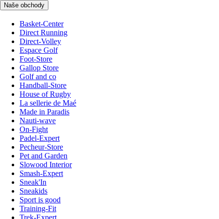
Naše obchody
Basket-Center
Direct Running
Direct-Volley
Espace Golf
Foot-Store
Gallop Store
Golf and co
Handball-Store
House of Rugby
La sellerie de Maé
Made in Paradis
Nauti-wave
On-Fight
Padel-Expert
Pecheur-Store
Pet and Garden
Slowood Interior
Smash-Expert
Sneak'In
Sneakids
Sport is good
Training-Fit
Trek-Expert