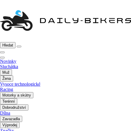
Hledat
Novinky
Sluchátka
Muž
Žena
Vysoce technologické
Racing
Motorky a skútry
Terénní
Dobrodružství
Dílna
Zavazadla
Výprodej
Značky