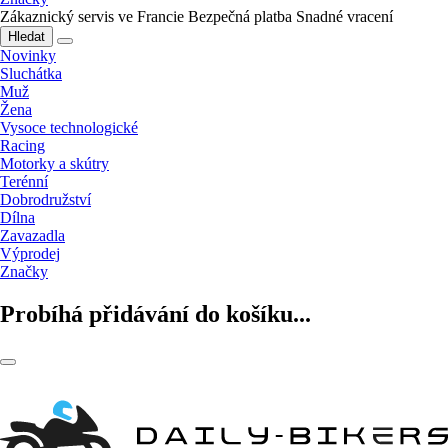
Zákaznický servis ve Francie
Bezpečná platba
Snadné vracení
Hledat
Novinky
Sluchátka
Muž
Žena
Vysoce technologické
Racing
Motorky a skútry
Terénní
Dobrodružství
Dílna
Zavazadla
Výprodej
Značky
Probíhá přidávání do košíku...