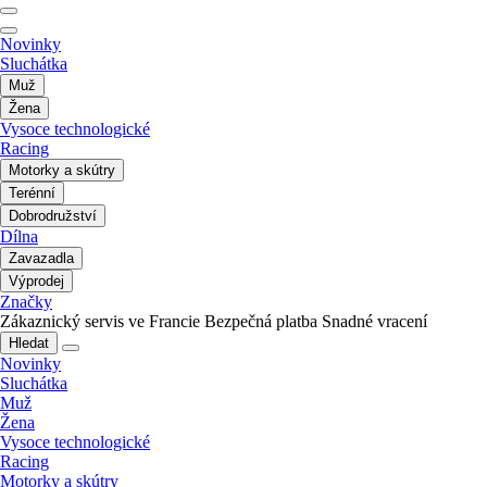
Novinky
Sluchátka
Muž
Žena
Vysoce technologické
Racing
Motorky a skútry
Terénní
Dobrodružství
Dílna
Zavazadla
Výprodej
Značky
Zákaznický servis ve Francie
Bezpečná platba
Snadné vracení
Hledat
Novinky
Sluchátka
Muž
Žena
Vysoce technologické
Racing
Motorky a skútry