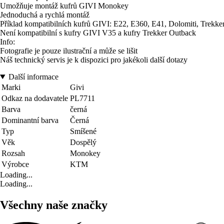
Umožňuje montáž kufrů GIVI Monokey
Jednoduchá a rychlá montáž
Příklad kompatibilních kufrů GIVI: E22, E360, E41, Dolomiti, Trekker 
Není kompatibilní s kufry GIVI V35 a kufry Trekker Outback
Info:
Fotografie je pouze ilustrační a může se lišit
Náš technický servis je k dispozici pro jakékoli další dotazy
Další informace
Marki
Givi
Odkaz na dodavatele
PL7711
Barva
černá
Dominantní barva
Černá
Typ
Smíšené
Věk
Dospělý
Rozsah
Monokey
Výrobce
KTM
Loading...
Loading...
Všechny naše značky