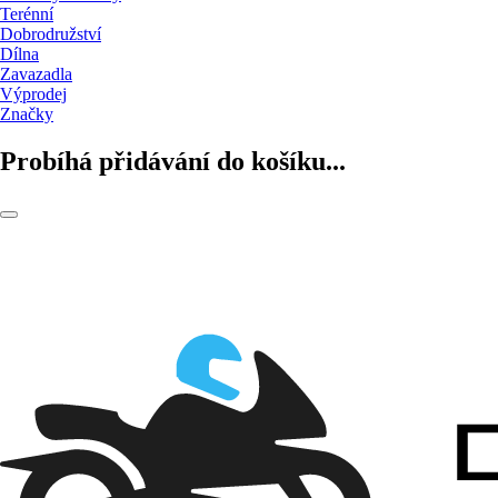
Terénní
Dobrodružství
Dílna
Zavazadla
Výprodej
Značky
Probíhá přidávání do košíku...