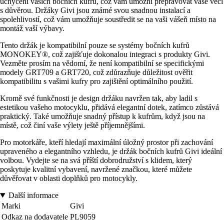
uchycení vašich bočních kufrů, což vám umožní přepravovat vaše věci
s důvěrou. Držáky Givi jsou známé svou snadnou instalací a
spolehlivostí, což vám umožňuje soustředit se na vaši vášeň místo na
montáž vaší výbavy.
Tento držák je kompatibilní pouze se systémy bočních kufrů
MONOKEY®, což zajišťuje dokonalou integraci s produkty Givi.
Vezměte prosím na vědomí, že není kompatibilní se specifickými
modely GRT709 a GRT720, což zdůrazňuje důležitost ověřit
kompatibilitu s vašimi kufry pro zajištění optimálního použití.
Kromě své funkčnosti je design držáku navržen tak, aby ladil s
estetikou vašeho motocyklu, přidává elegantní dotek, zatímco zůstává
praktický. Také umožňuje snadný přístup k kufrům, když jsou na
místě, což činí vaše výlety ještě příjemnějšími.
Pro motorkáře, kteří hledají maximální úložný prostor při zachování
upraveného a elegantního vzhledu, je držák bočních kufrů Givi ideální
volbou. Vydejte se na svá příští dobrodružství s klidem, který
poskytuje kvalitní vybavení, navržené značkou, které můžete
důvěřovat v oblasti doplňků pro motocykly.
Další informace
Marki
Givi
Odkaz na dodavatele
PL9059