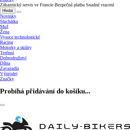
Zákaznický servis ve Francie
Bezpečná platba
Snadné vracení
Hledat
Novinky
Sluchátka
Muž
Žena
Vysoce technologické
Racing
Motorky a skútry
Terénní
Dobrodružství
Dílna
Zavazadla
Výprodej
Značky
Probíhá přidávání do košíku...