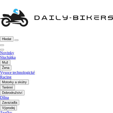
Hledat
Novinky
Sluchátka
Muž
Žena
Vysoce technologické
Racing
Motorky a skútry
Terénní
Dobrodružství
Dílna
Zavazadla
Výprodej
Značky