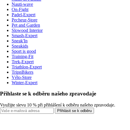
Nauti-wave
On-Fight
Padel-Expert
Pecheur-Store
Pet and Garden
Slowood Interior
Smash-Expert
Sneak'In
Sneakids
Sport is good
Training-Fit
Trek-Expert
Triathlon-Expert
TripnBikers
Vélo-Store
Winter-Expert
Přihlaste se k odběru našeho zpravodaje
Využijte slevu 10 % při přihlášení k odběru našeho zpravodaje.
Přihlásit se k odběru