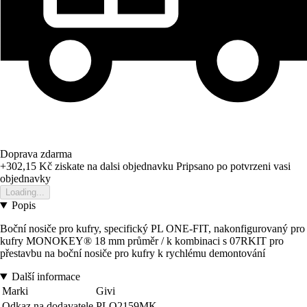
Doprava zdarma
+302,15 Kč
ziskate na dalsi objednavku
Pripsano po potvrzeni vasi
objednavky
Loading...
Popis
Boční nosiče pro kufry, specifický PL ONE-FIT, nakonfigurovaný pro
kufry MONOKEY® 18 mm průměr / k kombinaci s 07RKIT pro
přestavbu na boční nosiče pro kufry k rychlému demontování
Další informace
Marki
Givi
Odkaz na dodavatele
PLO2159MK