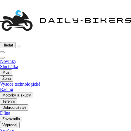
Hledat
Novinky
Sluchátka
Muž
Žena
Vysoce technologické
Racing
Motorky a skútry
Terénní
Dobrodružství
Dílna
Zavazadla
Výprodej
Značky