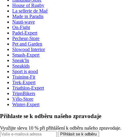
House of Rugby
La sellerie de Maé
Made in Paradis
Nauti-wave
On-Fight
Padel-Expert
Pecheur-Store
Pet and Garden
Slowood Interior
Smash-Expert
Sneak'In
Sneakids
Sport is good
Training-Fit
Trek-Expert
Triathlon-Expert
TripnBikers
Vélo-Store
Winter-Expert
Přihlaste se k odběru našeho zpravodaje
Využijte slevu 10 % při přihlášení k odběru našeho zpravodaje.
Přihlásit se k odběru