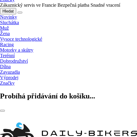
Zákaznický servis ve Francie
Bezpečná platba
Snadné vracení
Hledat
Novinky
Sluchátka
Muž
Žena
Vysoce technologické
Racing
Motorky a skútry
Terénní
Dobrodružství
Dílna
Zavazadla
Výprodej
Značky
Probíhá přidávání do košíku...