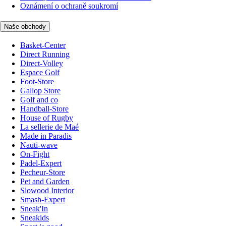
Oznámení o ochraně soukromí
Naše obchody
Basket-Center
Direct Running
Direct-Volley
Espace Golf
Foot-Store
Gallop Store
Golf and co
Handball-Store
House of Rugby
La sellerie de Maé
Made in Paradis
Nauti-wave
On-Fight
Padel-Expert
Pecheur-Store
Pet and Garden
Slowood Interior
Smash-Expert
Sneak'In
Sneakids