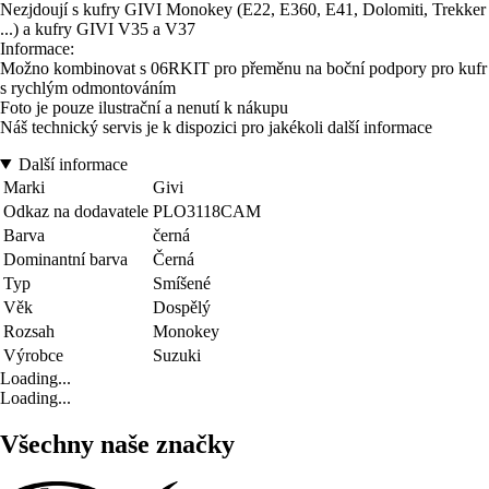
Nezjdoují s kufry GIVI Monokey (E22, E360, E41, Dolomiti, Trekker
...) a kufry GIVI V35 a V37
Informace:
Možno kombinovat s 06RKIT pro přeměnu na boční podpory pro kufr
s rychlým odmontováním
Foto je pouze ilustrační a nenutí k nákupu
Náš technický servis je k dispozici pro jakékoli další informace
Další informace
Marki
Givi
Odkaz na dodavatele
PLO3118CAM
Barva
černá
Dominantní barva
Černá
Typ
Smíšené
Věk
Dospělý
Rozsah
Monokey
Výrobce
Suzuki
Loading...
Loading...
Všechny naše značky