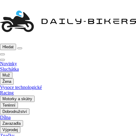
Hledat
Novinky
Sluchátka
Muž
Žena
Vysoce technologické
Racing
Motorky a skútry
Terénní
Dobrodružství
Dílna
Zavazadla
Výprodej
Značky