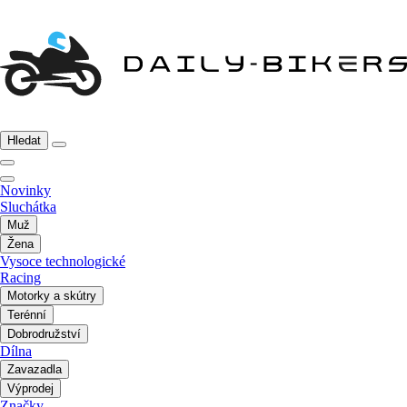
Hledat
Novinky
Sluchátka
Muž
Žena
Vysoce technologické
Racing
Motorky a skútry
Terénní
Dobrodružství
Dílna
Zavazadla
Výprodej
Značky