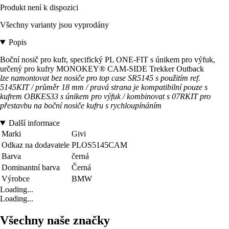
Produkt není k dispozici
Všechny varianty jsou vyprodány
Popis
Boční nosič pro kufr, specifický PL ONE-FIT s únikem pro výfuk,
určený pro kufry MONOKEY® CAM-SIDE Trekker Outback
lze namontovat bez nosiče pro top case SR5145 s použitím ref.
5145KIT / průměr 18 mm / pravá strana je kompatibilní pouze s
kufrem OBKES33 s únikem pro výfuk / kombinovat s 07RKIT pro
přestavbu na boční nosiče kufru s rychloupínáním
Další informace
Marki
Givi
Odkaz na dodavatele
PLOS5145CAM
Barva
černá
Dominantní barva
Černá
Výrobce
BMW
Loading...
Loading...
Všechny naše značky