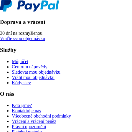
Doprava a vrácení
30 dní na rozmyšlenou
Vraťte svou objednávku
Služby
Můj účet
Centrum nápovědy
Sledovat mou objednávku
Vrátit mou objednávku
Kódy slev
O nás
Kdo jsme?
Kontaktujte nás
Všeobecné obchodní podmínky
Vrácení a vrácení peněz
Právní upozornění
Platební metody