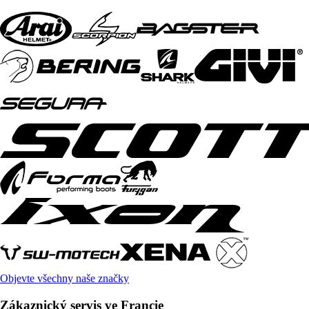
Objevte všechny naše značky
Zákaznický servis ve Francie