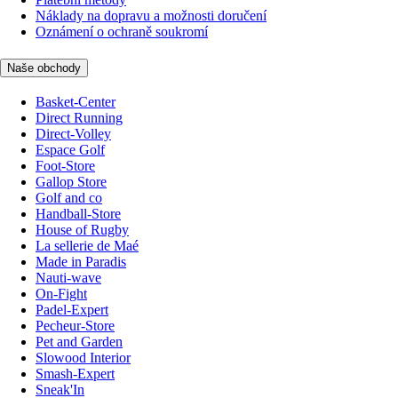
Náklady na dopravu a možnosti doručení
Oznámení o ochraně soukromí
Naše obchody
Basket-Center
Direct Running
Direct-Volley
Espace Golf
Foot-Store
Gallop Store
Golf and co
Handball-Store
House of Rugby
La sellerie de Maé
Made in Paradis
Nauti-wave
On-Fight
Padel-Expert
Pecheur-Store
Pet and Garden
Slowood Interior
Smash-Expert
Sneak'In