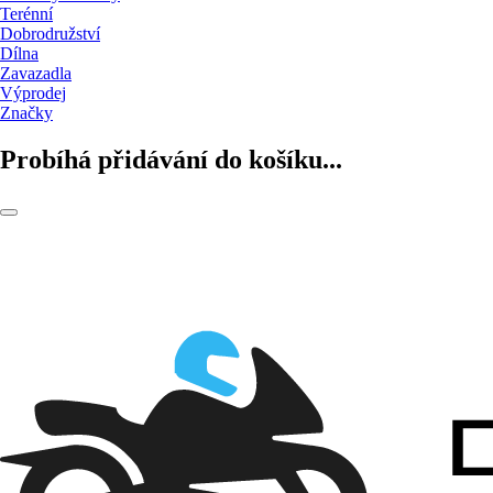
Terénní
Dobrodružství
Dílna
Zavazadla
Výprodej
Značky
Probíhá přidávání do košíku...