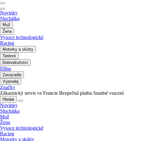
Novinky
Sluchátka
Muž
Žena
Vysoce technologické
Racing
Motorky a skútry
Terénní
Dobrodružství
Dílna
Zavazadla
Výprodej
Značky
Zákaznický servis ve Francie
Bezpečná platba
Snadné vracení
Hledat
Novinky
Sluchátka
Muž
Žena
Vysoce technologické
Racing
Motorky a skútry