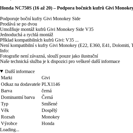
Honda NC750S (16 až 20) – Podpora bočních kufrů Givi Monokey
Podporuje boční kufry Givi Monokey Side
Prodává se po dvou
Umožňuje montáž kufrů Givi Monokey Side V35
Jednoduchá a rychlá montáž
Příklad kompatibilních kufrů Givi: V35 ...
Není kompatibilní s kufry Givi Monokey (E22, E360, E41, Dolomiti, Tr
Info:
Fotografie není závazná, slouží pouze jako ilustrační
Naše technická služba je k dispozici pro veškeré další informace
Další informace
Marki
Givi
Odkaz na dodavatele
PLX1146
Barva
černá
Dominantní barva
Černá
Typ
Smíšené
Věk
Dospělý
Rozsah
Monokey
Výrobce
Honda
Loading...