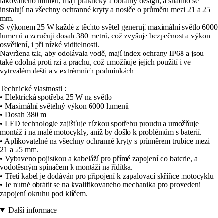
lakovaného hliníku, mají praktický a obratný design, a snadno se
instalují na všechny ochranné kryty a nosiče o průměru mezi 21 a 25
mm.
S výkonem 25 W každé z těchto světel generují maximální světlo 6000
lumenů a zaručují dosah 380 metrů, což zvyšuje bezpečnost a výkon
osvětlení, i při nízké viditelnosti.
Navržena tak, aby odolávala vodě, mají index ochrany IP68 a jsou
také odolná proti rzi a prachu, což umožňuje jejich použití i ve
vytrvalém dešti a v extrémních podmínkách.
Technické vlastnosti :
• Elektrická spotřeba 25 W na světlo
• Maximální světelný výkon 6000 lumenů
• Dosah 380 m
• LED technologie zajišťuje nízkou spotřebu proudu a umožňuje
montáž i na malé motocykly, aniž by došlo k problémům s baterií.
• Aplikovatelné na všechny ochranné kryty s průměrem trubice mezi
21 a 25 mm.
• Vybaveno pojistkou a kabeláží pro přímé zapojení do baterie, a
vodotěsným spínačem k montáži na řídítka.
• Třetí kabel je dodáván pro připojení k zapalovací skříňce motocyklu
• Je nutné obrátit se na kvalifikovaného mechanika pro provedení
zapojení okruhu pod klíčem.
Další informace