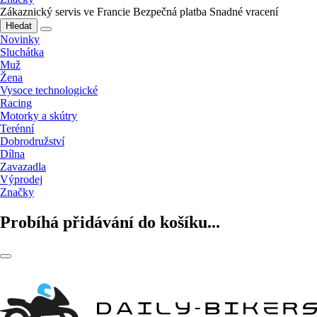
Zákaznický servis ve Francie
Bezpečná platba
Snadné vracení
Hledat
Novinky
Sluchátka
Muž
Žena
Vysoce technologické
Racing
Motorky a skútry
Terénní
Dobrodružství
Dílna
Zavazadla
Výprodej
Značky
Probíhá přidávání do košíku...