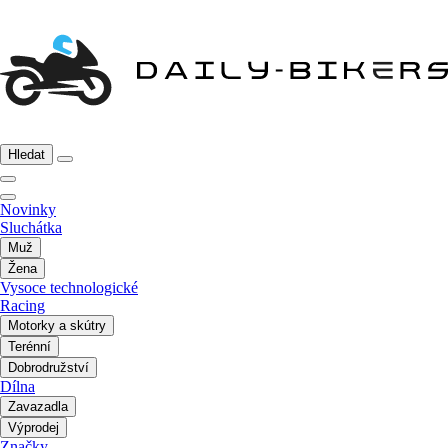
Hledat
Novinky
Sluchátka
Muž
Žena
Vysoce technologické
Racing
Motorky a skútry
Terénní
Dobrodružství
Dílna
Zavazadla
Výprodej
Značky