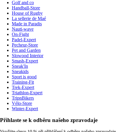
Golf and co
Handball-Store
House of Rugby
La sellerie de Maé
Made in Paradis
Nauti-wave
On-Fight
Padel-Expert
Pecheur-Store
Pet and Garden
Slowood Interior
Smash-Expert
Sneak'In
Sneakids
Sport is good
Training-Fit
Trek-Expert
Triathlon-Expert
TripnBikers
Vélo-Store
Winter-Expert
Přihlaste se k odběru našeho zpravodaje
Využijte slevu 10 % při přihlášení k odběru našeho zpravodaje.