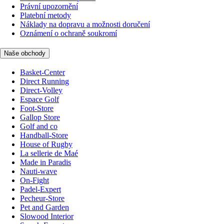
Právní upozornění
Platební metody
Náklady na dopravu a možnosti doručení
Oznámení o ochraně soukromí
Naše obchody
Basket-Center
Direct Running
Direct-Volley
Espace Golf
Foot-Store
Gallop Store
Golf and co
Handball-Store
House of Rugby
La sellerie de Maé
Made in Paradis
Nauti-wave
On-Fight
Padel-Expert
Pecheur-Store
Pet and Garden
Slowood Interior