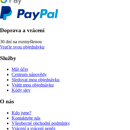
Doprava a vrácení
30 dní na rozmyšlenou
Vraťte svou objednávku
Služby
Můj účet
Centrum nápovědy
Sledovat mou objednávku
Vrátit mou objednávku
Kódy slev
O nás
Kdo jsme?
Kontaktujte nás
Všeobecné obchodní podmínky
Vrácení a vrácení peněz