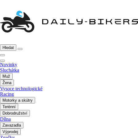
Hledat
Novinky
Sluchátka
Muž
Žena
Vysoce technologické
Racing
Motorky a skútry
Terénní
Dobrodružství
Dílna
Zavazadla
Výprodej
Značky