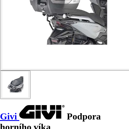
Givi
Podpora
horního víka