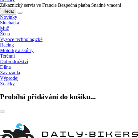
Zákaznický servis ve Francie
Bezpečná platba
Snadné vracení
Hledat
Novinky
Sluchátka
Muž
Žena
Vysoce technologické
Racing
Motorky a skútry
Terénní
Dobrodružství
Dílna
Zavazadla
Výprodej
Značky
Probíhá přidávání do košíku...