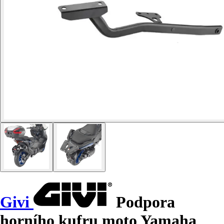
Givi
Podpora
horního kufru moto Yamaha