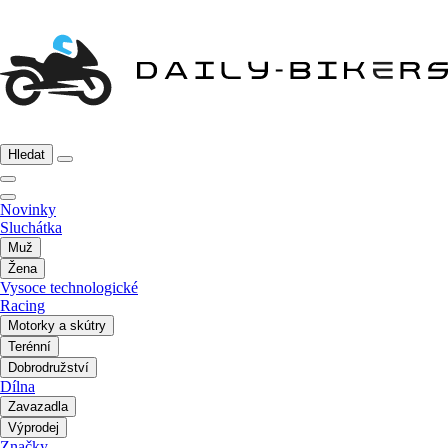
Hledat
Novinky
Sluchátka
Muž
Žena
Vysoce technologické
Racing
Motorky a skútry
Terénní
Dobrodružství
Dílna
Zavazadla
Výprodej
Značky