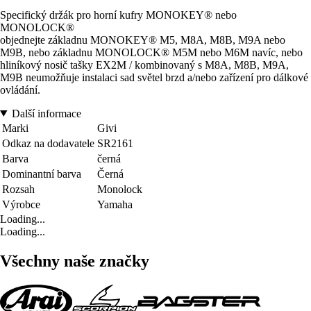
Specifický držák pro horní kufry MONOKEY® nebo
MONOLOCK®
objednejte základnu MONOKEY® M5, M8A, M8B, M9A nebo
M9B, nebo základnu MONOLOCK® M5M nebo M6M navíc, nebo
hliníkový nosič tašky EX2M / kombinovaný s M8A, M8B, M9A,
M9B neumožňuje instalaci sad světel brzd a/nebo zařízení pro dálkové
ovládání.
Další informace
Marki
Givi
Odkaz na dodavatele
SR2161
Barva
černá
Dominantní barva
Černá
Rozsah
Monolock
Výrobce
Yamaha
Loading...
Loading...
Všechny naše značky