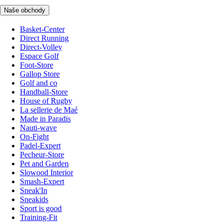
Naše obchody
Basket-Center
Direct Running
Direct-Volley
Espace Golf
Foot-Store
Gallop Store
Golf and co
Handball-Store
House of Rugby
La sellerie de Maé
Made in Paradis
Nauti-wave
On-Fight
Padel-Expert
Pecheur-Store
Pet and Garden
Slowood Interior
Smash-Expert
Sneak'In
Sneakids
Sport is good
Training-Fit