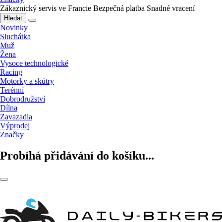
Zákaznický servis ve Francie
Bezpečná platba
Snadné vracení
Hledat
Novinky
Sluchátka
Muž
Žena
Vysoce technologické
Racing
Motorky a skútry
Terénní
Dobrodružství
Dílna
Zavazadla
Výprodej
Značky
Probíhá přidávání do košíku...