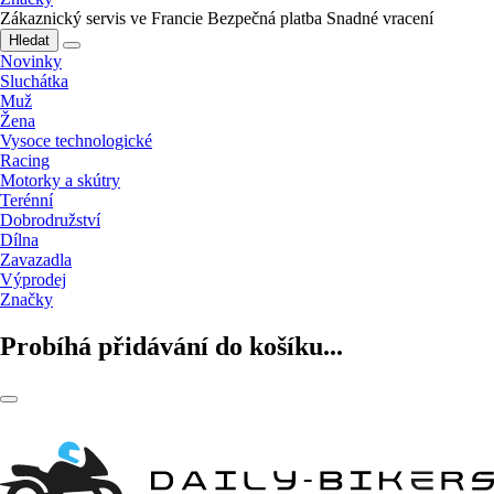
Zákaznický servis ve Francie
Bezpečná platba
Snadné vracení
Hledat
Novinky
Sluchátka
Muž
Žena
Vysoce technologické
Racing
Motorky a skútry
Terénní
Dobrodružství
Dílna
Zavazadla
Výprodej
Značky
Probíhá přidávání do košíku...