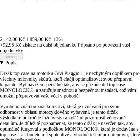
2 142,00 Kč
1 859,00 Kč
-13%
+92,95 Kč
ziskate na dalsi objednavku
Pripsano po potvrzeni vasi
objednavky
Loading...
Popis
Držák top case na motorku Givi Piaggio 1 je nezbytným doplňkem pro
všechny milovníky skútrů, kteří chtějí optimalizovat svou přepravní
kapacitu. Byl navržen speciálně tak, aby se přizpůsobil top case
MONOLOCK®, a zaručuje snadnou a bezpečnou instalaci, což vám
umožní přepravovat vaše věci v pohodě.
Vyrobeno známou značkou Givi, která je uznávaná pro svou
odbornost v oblasti motocyklového vybavení, je tento držák
výsledkem pokročilé inženýrství a zvláštní pozornosti věnované
detailům. Je důležité poznamenat, že tento držák je navržen tak, aby
optimálně fungoval s podložkou MONOLOCK®, která je dodávána s
top case. Tak budete mít spolehlivé a vhodné řešení pro přepravu, které