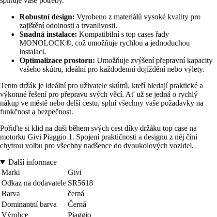
splňuje vaše potřeby.
Robustní design:
Vyrobeno z materiálů vysoké kvality pro
zajištění odolnosti a trvanlivosti.
Snadná instalace:
Kompatibilní s top cases řady
MONOLOCK®, což umožňuje rychlou a jednoduchou
instalaci.
Optimalizace prostoru:
Umožňuje zvýšení přepravní kapacity
vašeho skútru, ideální pro každodenní dojíždění nebo výlety.
Tento držák je ideální pro uživatele skútrů, kteří hledají praktické a
výkonné řešení pro přepravu svých věcí. Ať už se jedná o rychlý
nákup ve městě nebo delší cestu, splní všechny vaše požadavky na
funkčnost a bezpečnost.
Pořiďte si klid na duši během svých cest díky držáku top case na
motorku Givi Piaggio 1. Spojení praktičnosti a designu z něj činí
chytrou volbu pro všechny nadšence do dvoukolových vozidel.
Další informace
Marki
Givi
Odkaz na dodavatele
SR5618
Barva
černá
Dominantní barva
Černá
Výrobce
Piaggio