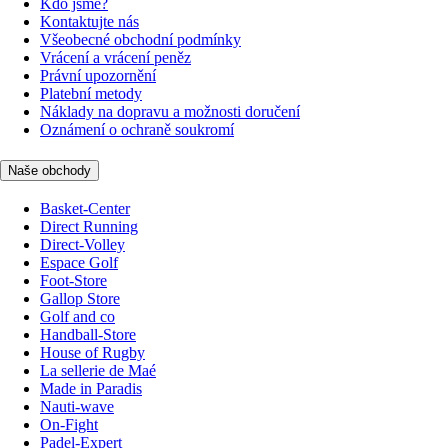
Kdo jsme?
Kontaktujte nás
Všeobecné obchodní podmínky
Vrácení a vrácení peněz
Právní upozornění
Platební metody
Náklady na dopravu a možnosti doručení
Oznámení o ochraně soukromí
Naše obchody
Basket-Center
Direct Running
Direct-Volley
Espace Golf
Foot-Store
Gallop Store
Golf and co
Handball-Store
House of Rugby
La sellerie de Maé
Made in Paradis
Nauti-wave
On-Fight
Padel-Expert