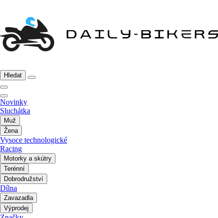
Hledat
Novinky
Sluchátka
Muž
Žena
Vysoce technologické
Racing
Motorky a skútry
Terénní
Dobrodružství
Dílna
Zavazadla
Výprodej
Značky