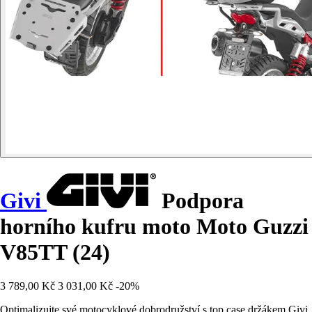
Givi
Podpora
horního kufru moto Moto Guzzi
V85TT (24)
3 789,00 Kč
3 031,00 Kč
-20%
Optimalizujte své motocyklové dobrodružství s top case držákem Givi