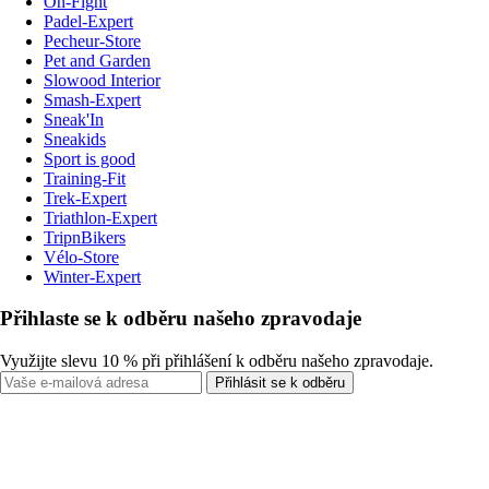
On-Fight
Padel-Expert
Pecheur-Store
Pet and Garden
Slowood Interior
Smash-Expert
Sneak'In
Sneakids
Sport is good
Training-Fit
Trek-Expert
Triathlon-Expert
TripnBikers
Vélo-Store
Winter-Expert
Přihlaste se k odběru našeho zpravodaje
Využijte slevu 10 % při přihlášení k odběru našeho zpravodaje.
Přihlásit se k odběru