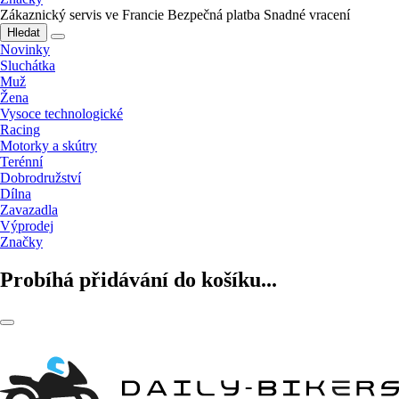
Zákaznický servis ve Francie
Bezpečná platba
Snadné vracení
Hledat
Novinky
Sluchátka
Muž
Žena
Vysoce technologické
Racing
Motorky a skútry
Terénní
Dobrodružství
Dílna
Zavazadla
Výprodej
Značky
Probíhá přidávání do košíku...