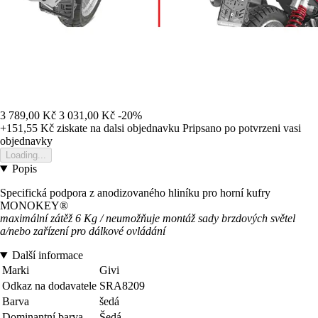
3 789,00 Kč
3 031,00 Kč
-20%
+151,55 Kč
ziskate na dalsi objednavku
Pripsano po potvrzeni vasi
objednavky
Loading...
Popis
Specifická podpora z anodizovaného hliníku pro horní kufry
MONOKEY®
maximální zátěž 6 Kg / neumožňuje montáž sady brzdových světel
a/nebo zařízení pro dálkové ovládání
Další informace
Marki
Givi
Odkaz na dodavatele
SRA8209
Barva
šedá
Dominantní barva
Šedá