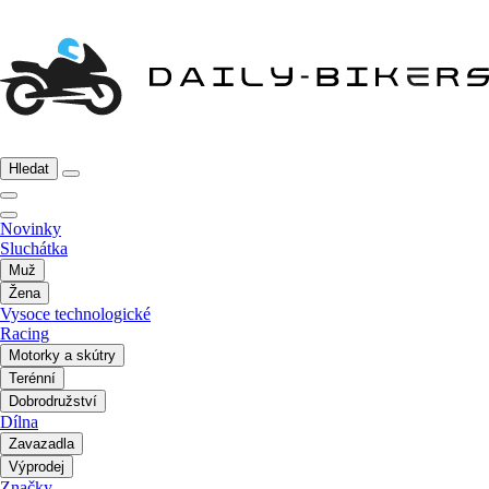
Hledat
Novinky
Sluchátka
Muž
Žena
Vysoce technologické
Racing
Motorky a skútry
Terénní
Dobrodružství
Dílna
Zavazadla
Výprodej
Značky