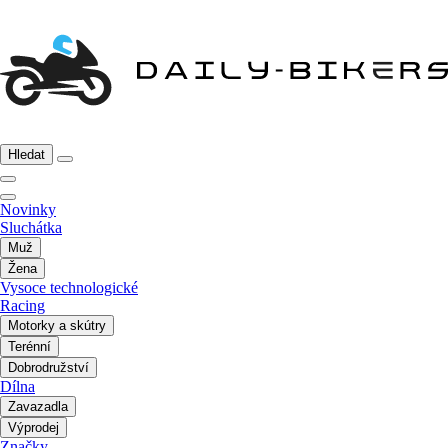
Hledat
Novinky
Sluchátka
Muž
Žena
Vysoce technologické
Racing
Motorky a skútry
Terénní
Dobrodružství
Dílna
Zavazadla
Výprodej
Značky