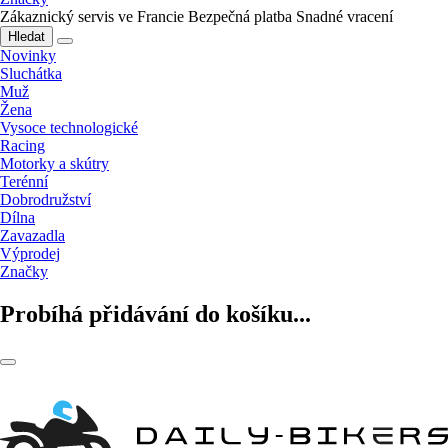
Zákaznický servis ve Francie
Bezpečná platba
Snadné vracení
Hledat
Novinky
Sluchátka
Muž
Žena
Vysoce technologické
Racing
Motorky a skútry
Terénní
Dobrodružství
Dílna
Zavazadla
Výprodej
Značky
Probíhá přidávání do košíku...