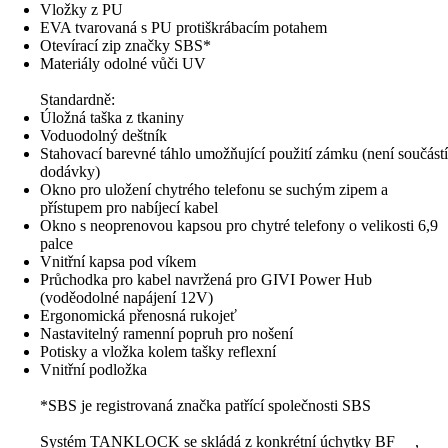
Vložky z PU
EVA tvarovaná s PU protiškrábacím potahem
Otevírací zip značky SBS*
Materiály odolné vůči UV
Standardně:
Úložná taška z tkaniny
Voduodolný deštník
Stahovací barevné táhlo umožňující použití zámku (není součástí
dodávky)
Okno pro uložení chytrého telefonu se suchým zipem a
přístupem pro nabíjecí kabel
Okno s neoprenovou kapsou pro chytré telefony o velikosti 6,9
palce
Vnitřní kapsa pod víkem
Průchodka pro kabel navržená pro GIVI Power Hub
(voděodolné napájení 12V)
Ergonomická přenosná rukojeť
Nastavitelný ramenní popruh pro nošení
Potisky a vložka kolem tašky reflexní
Vnitřní podložka
*SBS je registrovaná značka patřící společnosti SBS
Systém TANKLOCK se skládá z konkrétní úchytky BF_ _,