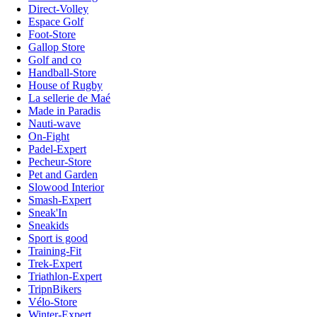
Direct-Volley
Espace Golf
Foot-Store
Gallop Store
Golf and co
Handball-Store
House of Rugby
La sellerie de Maé
Made in Paradis
Nauti-wave
On-Fight
Padel-Expert
Pecheur-Store
Pet and Garden
Slowood Interior
Smash-Expert
Sneak'In
Sneakids
Sport is good
Training-Fit
Trek-Expert
Triathlon-Expert
TripnBikers
Vélo-Store
Winter-Expert