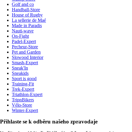
Golf and co
Handball-Store
House of Rugby
La sellerie de Maé
Made in Paradis
Nauti-wave
On-Fight
Padel-Expert
Pecheur-Store
Pet and Garden
Slowood Interior
Smash-Expert
Sneak'In
Sneakids
Sport is good
Training-Fit
Trek-Expert
Triathlon-Expert
TripnBikers
Vélo-Store
Winter-Expert
Přihlaste se k odběru našeho zpravodaje