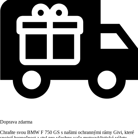
Doprava zdarma
Chraňte svou BMW F 750 GS s našimi ochrannými rámy Givi, které
spojují bezpečnost a styl pro všechny vaše motocyklistické výlety.