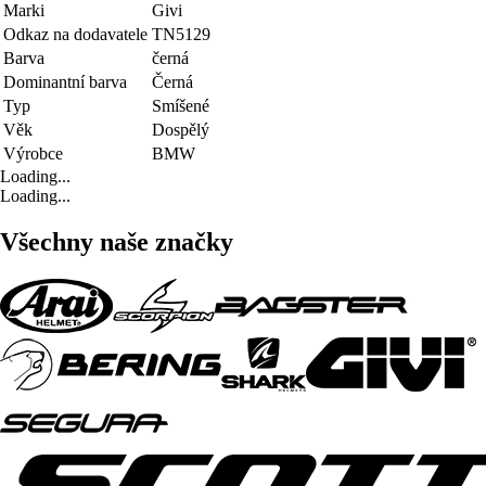
Marki
Givi
Odkaz na dodavatele
TN5129
Barva
černá
Dominantní barva
Černá
Typ
Smíšené
Věk
Dospělý
Výrobce
BMW
Loading...
Loading...
Všechny naše značky