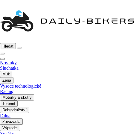
Hledat
Novinky
Sluchátka
Muž
Žena
Vysoce technologické
Racing
Motorky a skútry
Terénní
Dobrodružství
Dílna
Zavazadla
Výprodej
Značky