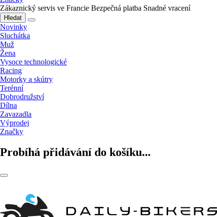
Zákaznický servis ve Francie
Bezpečná platba
Snadné vracení
Hledat
Novinky
Sluchátka
Muž
Žena
Vysoce technologické
Racing
Motorky a skútry
Terénní
Dobrodružství
Dílna
Zavazadla
Výprodej
Značky
Probíhá přidávání do košíku...