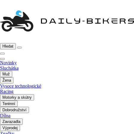
Hledat
Novinky
Sluchátka
Muž
Žena
Vysoce technologické
Racing
Motorky a skútry
Terénní
Dobrodružství
Dílna
Zavazadla
Výprodej
Značky