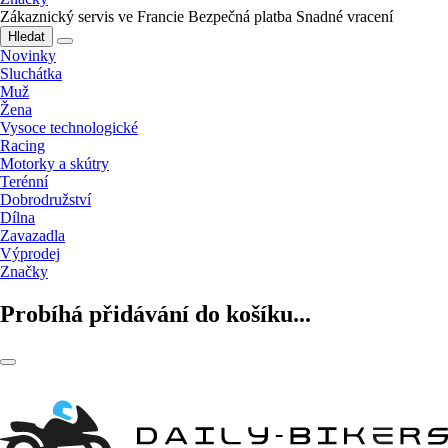
Zákaznický servis ve Francie
Bezpečná platba
Snadné vracení
Hledat
Novinky
Sluchátka
Muž
Žena
Vysoce technologické
Racing
Motorky a skútry
Terénní
Dobrodružství
Dílna
Zavazadla
Výprodej
Značky
Probíhá přidávání do košíku...