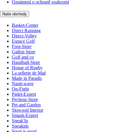
Oznámení o ochraně soukromí
Naše obchody
Basket-Center
Direct Running
Direct-Volley
Espace Golf
Foot-Store
Gallop Store
Golf and co
Handball-Store
House of Rugby
La sellerie de Maé
Made in Paradis
Nauti-wave
On-Fight
Padel-Expert
Pecheur-Store
Pet and Garden
Slowood Interior
Smash-Expert
Sneak'In
Sneakids
Sport is good