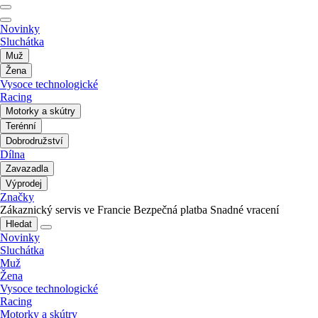
Novinky
Sluchátka
Muž
Žena
Vysoce technologické
Racing
Motorky a skútry
Terénní
Dobrodružství
Dílna
Zavazadla
Výprodej
Značky
Zákaznický servis ve Francie
Bezpečná platba
Snadné vracení
Hledat
Novinky
Sluchátka
Muž
Žena
Vysoce technologické
Racing
Motorky a skútry