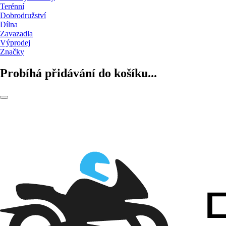
Terénní
Dobrodružství
Dílna
Zavazadla
Výprodej
Značky
Probíhá přidávání do košíku...