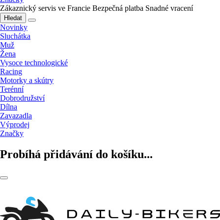
Zákaznický servis ve Francie
Bezpečná platba
Snadné vracení
Hledat
Novinky
Sluchátka
Muž
Žena
Vysoce technologické
Racing
Motorky a skútry
Terénní
Dobrodružství
Dílna
Zavazadla
Výprodej
Značky
Probíhá přidávání do košíku...