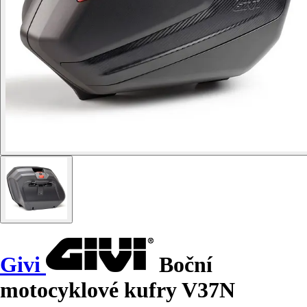
Givi
Boční
motocyklové kufry V37N