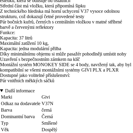
estetiku, která se odlišuje od ostatních
Střední část má vložku, která připomíná šipku
Z technického hlediska má horní uchycení V37 vysoce odolnou
strukturu, což dokazují četné provedené testy
Pár bočních kufrů, černých s centrálním vložkou v matné stříbrné
barvě a červenými reflektory
Funkce:
Kapacita: 37 litrů
Maximální zatížení 10 kg,
Kapacita: jedna modulární přilba
Díky minimálnímu objemu si může pasažér pohodlněji umístit nohy
Uzavření s bezpečnostním zámkem na klíč
Montážní systém MONOKEY SIDE se 4 body, navržený tak, aby byl
kompatibilní se všemi montážními systémy GIVI PLX a PLXR
Dostupné jako volitelné příslušenství:
Pár vnitřních měkkých sáčků
Další informace
Marki
Givi
Odkaz na dodavatele
V37N
Barva
černá
Dominantní barva
Černá
Typ
Smíšené
Věk
Dospělý