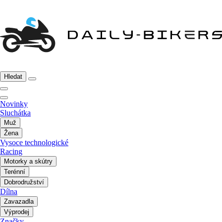
Hledat
Novinky
Sluchátka
Muž
Žena
Vysoce technologické
Racing
Motorky a skútry
Terénní
Dobrodružství
Dílna
Zavazadla
Výprodej
Značky