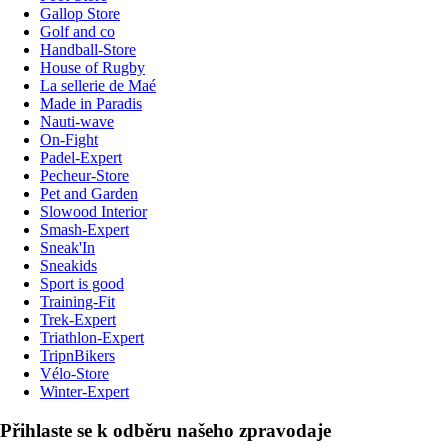
Gallop Store
Golf and co
Handball-Store
House of Rugby
La sellerie de Maé
Made in Paradis
Nauti-wave
On-Fight
Padel-Expert
Pecheur-Store
Pet and Garden
Slowood Interior
Smash-Expert
Sneak'In
Sneakids
Sport is good
Training-Fit
Trek-Expert
Triathlon-Expert
TripnBikers
Vélo-Store
Winter-Expert
Přihlaste se k odběru našeho zpravodaje