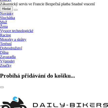
Zákaznický servis ve Francie
Bezpečná platba
Snadné vracení
Hledat
Novinky
Sluchátka
Muž
Žena
Vysoce technologické
Racing
Motorky a skútry
Terénní
Dobrodružství
Dílna
Zavazadla
Výprodej
Značky
Probíhá přidávání do košíku...