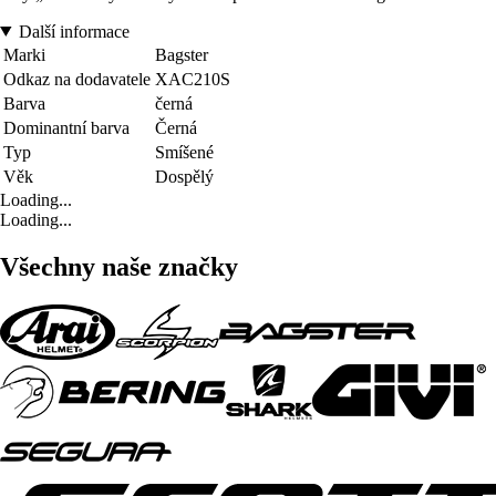
Další informace
Marki
Bagster
Odkaz na dodavatele
XAC210S
Barva
černá
Dominantní barva
Černá
Typ
Smíšené
Věk
Dospělý
Loading...
Loading...
Všechny naše značky