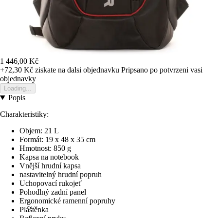
1 446,00 Kč
+72,30 Kč
ziskate na dalsi objednavku
Pripsano po potvrzeni vasi
objednavky
Loading...
Popis
Charakteristiky:
Objem: 21 L
Formát: 19 x 48 x 35 cm
Hmotnost: 850 g
Kapsa na notebook
Vnější hrudní kapsa
nastavitelný hrudní popruh
Uchopovací rukojeť
Pohodlný zadní panel
Ergonomické ramenní popruhy
Pláštěnka