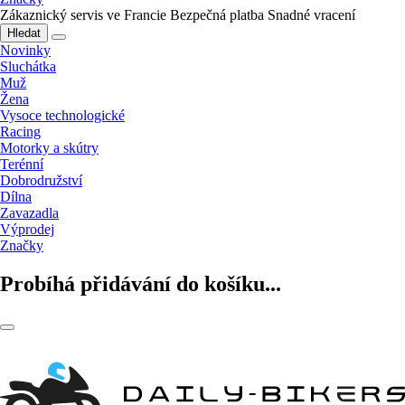
Zákaznický servis ve Francie
Bezpečná platba
Snadné vracení
Hledat
Novinky
Sluchátka
Muž
Žena
Vysoce technologické
Racing
Motorky a skútry
Terénní
Dobrodružství
Dílna
Zavazadla
Výprodej
Značky
Probíhá přidávání do košíku...