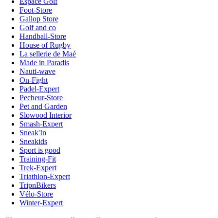
Espace Golf
Foot-Store
Gallop Store
Golf and co
Handball-Store
House of Rugby
La sellerie de Maé
Made in Paradis
Nauti-wave
On-Fight
Padel-Expert
Pecheur-Store
Pet and Garden
Slowood Interior
Smash-Expert
Sneak'In
Sneakids
Sport is good
Training-Fit
Trek-Expert
Triathlon-Expert
TripnBikers
Vélo-Store
Winter-Expert