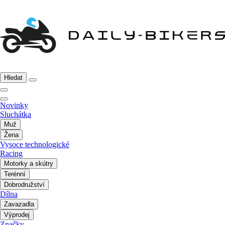
Hledat
Novinky
Sluchátka
Muž
Žena
Vysoce technologické
Racing
Motorky a skútry
Terénní
Dobrodružství
Dílna
Zavazadla
Výprodej
Značky