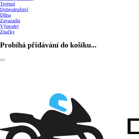
Terénní
Dobrodružství
Dílna
Zavazadla
Výprodej
Značky
Probíhá přidávání do košíku...