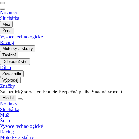
Novinky
Sluchátka
Muž
Žena
Vysoce technologické
Racing
Motorky a skútry
Terénní
Dobrodružství
Dílna
Zavazadla
Výprodej
Značky
Zákaznický servis ve Francie
Bezpečná platba
Snadné vracení
Hledat
Novinky
Sluchátka
Muž
Žena
Vysoce technologické
Racing
Motorky a skútry