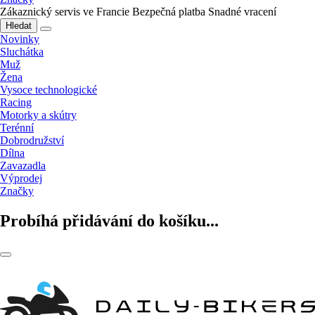
Zákaznický servis ve Francie
Bezpečná platba
Snadné vracení
Hledat
Novinky
Sluchátka
Muž
Žena
Vysoce technologické
Racing
Motorky a skútry
Terénní
Dobrodružství
Dílna
Zavazadla
Výprodej
Značky
Probíhá přidávání do košíku...