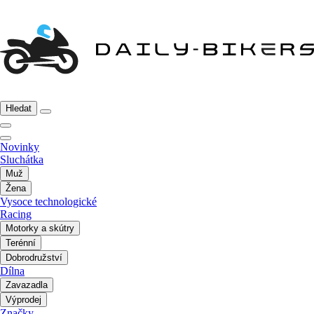
Hledat
Novinky
Sluchátka
Muž
Žena
Vysoce technologické
Racing
Motorky a skútry
Terénní
Dobrodružství
Dílna
Zavazadla
Výprodej
Značky