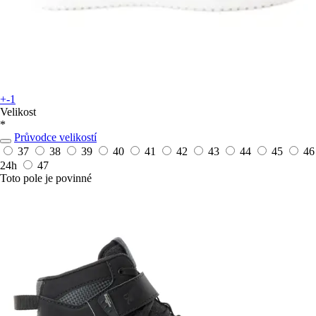
+-1
Velikost
*
Průvodce velikostí
37
38
39
40
41
42
43
44
45
46
24h
47
Toto pole je povinné