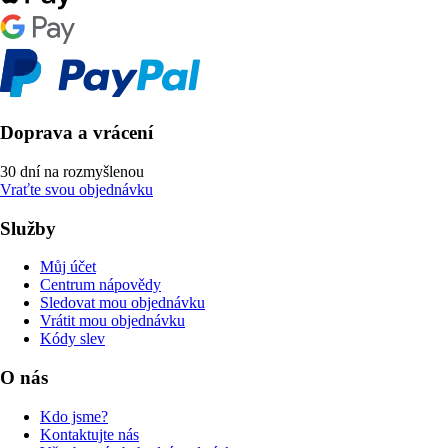
Doprava a vrácení
30 dní na rozmyšlenou
Vraťte svou objednávku
Služby
Můj účet
Centrum nápovědy
Sledovat mou objednávku
Vrátit mou objednávku
Kódy slev
O nás
Kdo jsme?
Kontaktujte nás