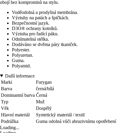
obojí bez kompromisů na stylu.
Voděodolná a prodyšná membrána.
Výztuhy na patách a špičkách.
Bezpečnostní jazyk.
D3O® ochrany kotníků.
Výztuha pro řadící páku.
Odnímatelná stélka.
Dodáváno se dvěma páry tkaniček.
Polyester.
Polyuretan.
Guma.
Polyamid.
Další informace
Marki
Furygan
Barva
černá/bílá
Dominantní barva
Černá
Typ
Muž
Věk
Dospělý
Hlavní materiál
Syntetický materiál / textil
Podrážka
Guma odolná vůči abrazivnímu opotřebení
Loading...
Loading...