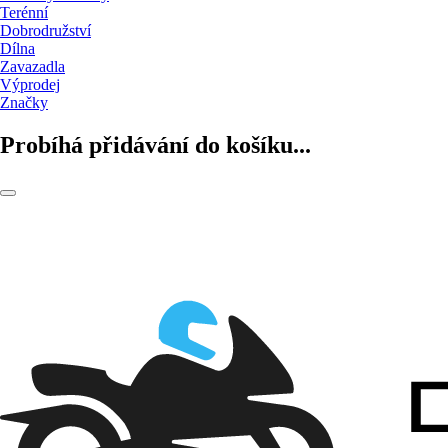
Terénní
Dobrodružství
Dílna
Zavazadla
Výprodej
Značky
Probíhá přidávání do košíku...