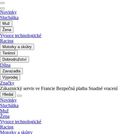
Novinky
Sluchátka
Muž
Žena
Vysoce technologické
Racing
Motorky a skútry
Terénní
Dobrodružství
Dílna
Zavazadla
Výprodej
Značky
Zákaznický servis ve Francie
Bezpečná platba
Snadné vracení
Hledat
Novinky
Sluchátka
Muž
Žena
Vysoce technologické
Racing
Motorky a skútry