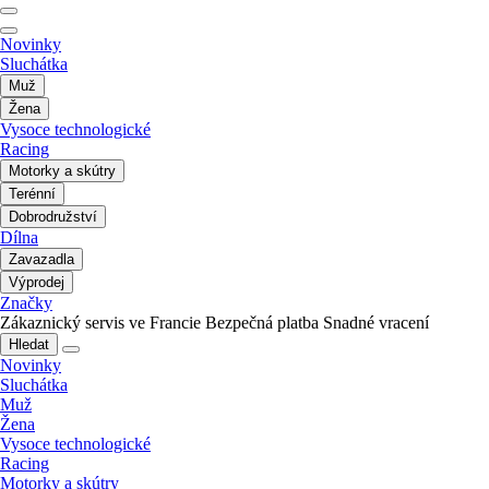
Novinky
Sluchátka
Muž
Žena
Vysoce technologické
Racing
Motorky a skútry
Terénní
Dobrodružství
Dílna
Zavazadla
Výprodej
Značky
Zákaznický servis ve Francie
Bezpečná platba
Snadné vracení
Hledat
Novinky
Sluchátka
Muž
Žena
Vysoce technologické
Racing
Motorky a skútry