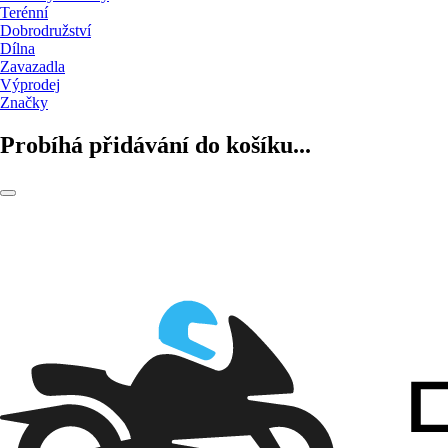
Terénní
Dobrodružství
Dílna
Zavazadla
Výprodej
Značky
Probíhá přidávání do košíku...