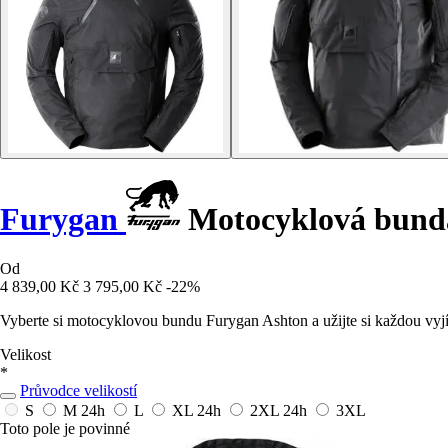
Furygan
Motocyklová bund
Od
4 839,00 Kč
3 795,00 Kč
-22%
Vyberte si motocyklovou bundu Furygan Ashton a užijte si každou vyjí
Velikost
*
Průvodce velikostí
S
M
24h
L
XL
24h
2XL
24h
3XL
Toto pole je povinné