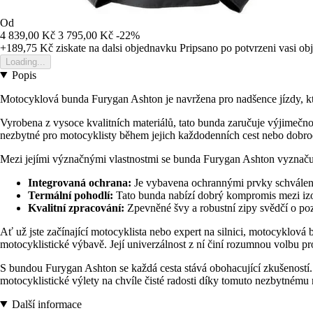
Od
4 839,00 Kč
3 795,00 Kč
-22%
+189,75 Kč
ziskate na dalsi objednavku
Pripsano po potvrzeni vasi o
Loading...
Popis
Motocyklová bunda Furygan Ashton je navržena pro nadšence jízdy, k
Vyrobena z vysoce kvalitních materiálů, tato bunda zaručuje výjimečno
nezbytné pro motocyklisty během jejich každodenních cest nebo dobrodr
Mezi jejími význačnými vlastnostmi se bunda Furygan Ashton vyznaču
Integrovaná ochrana:
Je vybavena ochrannými prvky schválený
Termální pohodlí:
Tato bunda nabízí dobrý kompromis mezi izola
Kvalitní zpracování:
Zpevněné švy a robustní zipy svědčí o po
Ať už jste začínající motocyklista nebo expert na silnici, motocyklov
motocyklistické výbavě. Její univerzálnost z ní činí rozumnou volbu pro
S bundou Furygan Ashton se každá cesta stává obohacující zkušeností. V
motocyklistické výlety na chvíle čisté radosti díky tomuto nezbytnému
Další informace