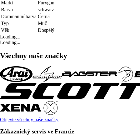
Marki
Furygan
Barva
schwarz
Dominantní barva
Černá
Typ
Muž
Věk
Dospělý
Loading...
Loading...
Všechny naše značky
Objevte všechny naše značky
Zákaznický servis ve Francie