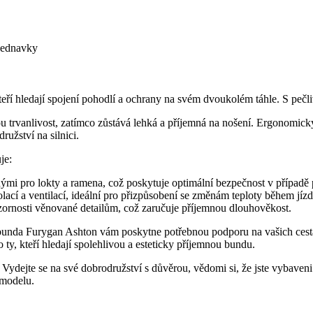
bjednavky
teří hledají spojení pohodlí a ochrany na svém dvoukolém táhle. S p
u trvanlivost, zatímco zůstává lehká a příjemná na nošení. Ergonomický
užství na silnici.
je:
mi pro lokty a ramena, což poskytuje optimální bezpečnost v případě 
cí a ventilací, ideální pro přizpůsobení se změnám teploty během jízd
zornosti věnované detailům, což zaručuje příjemnou dlouhověkost.
á bunda Furygan Ashton vám poskytne potřebnou podporu na vašich cestá
 ty, kteří hledají spolehlivou a esteticky příjemnou bundu.
ydejte se na své dobrodružství s důvěrou, vědomi si, že jste vybaveni 
 modelu.