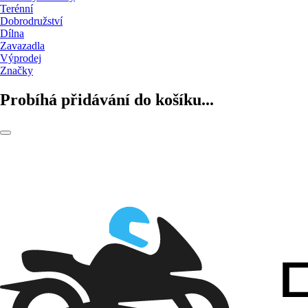
Terénní
Dobrodružství
Dílna
Zavazadla
Výprodej
Značky
Probíhá přidávání do košíku...