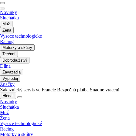
Novinky
Sluchátka
Muž
Žena
Vysoce technologické
Racing
Motorky a skútry
Terénní
Dobrodružství
Dílna
Zavazadla
Výprodej
Značky
Zákaznický servis ve Francie
Bezpečná platba
Snadné vracení
Hledat
Novinky
Sluchátka
Muž
Žena
Vysoce technologické
Racing
Motorky a skútry