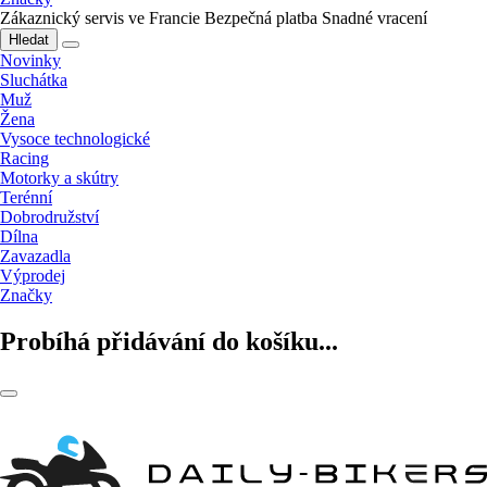
Zákaznický servis ve Francie
Bezpečná platba
Snadné vracení
Hledat
Novinky
Sluchátka
Muž
Žena
Vysoce technologické
Racing
Motorky a skútry
Terénní
Dobrodružství
Dílna
Zavazadla
Výprodej
Značky
Probíhá přidávání do košíku...