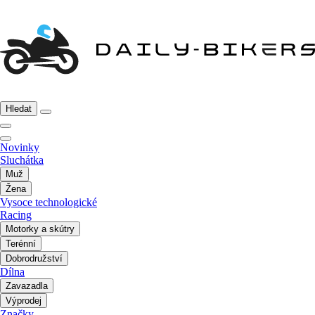
Hledat
Novinky
Sluchátka
Muž
Žena
Vysoce technologické
Racing
Motorky a skútry
Terénní
Dobrodružství
Dílna
Zavazadla
Výprodej
Značky