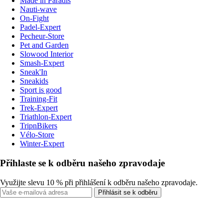
Made in Paradis
Nauti-wave
On-Fight
Padel-Expert
Pecheur-Store
Pet and Garden
Slowood Interior
Smash-Expert
Sneak'In
Sneakids
Sport is good
Training-Fit
Trek-Expert
Triathlon-Expert
TripnBikers
Vélo-Store
Winter-Expert
Přihlaste se k odběru našeho zpravodaje
Využijte slevu 10 % při přihlášení k odběru našeho zpravodaje.
Přihlásit se k odběru