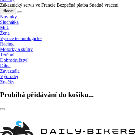
Zákaznický servis ve Francie
Bezpečná platba
Snadné vracení
Hledat
Novinky
Sluchátka
Muž
Žena
Vysoce technologické
Racing
Motorky a skútry
Terénní
Dobrodružství
Dílna
Zavazadla
Výprodej
Značky
Probíhá přidávání do košíku...