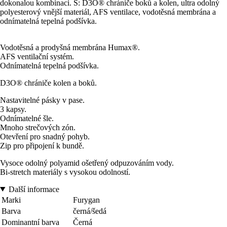
dokonalou kombinaci. S: D3O® chrániče boků a kolen, ultra odolný
polyesterový vnější materiál, AFS ventilace, vodotěsná membrána a
odnímatelná tepelná podšívka.
Vodotěsná a prodyšná membrána Humax®.
AFS ventilační systém.
Odnímatelná tepelná podšívka.
D3O® chrániče kolen a boků.
Nastavitelné pásky v pase.
3 kapsy.
Odnímatelné šle.
Mnoho strečových zón.
Otevření pro snadný pohyb.
Zip pro připojení k bundě.
Vysoce odolný polyamid ošetřený odpuzováním vody.
Bi-stretch materiály s vysokou odolností.
Další informace
Marki
Furygan
Barva
černá/šedá
Dominantní barva
Černá