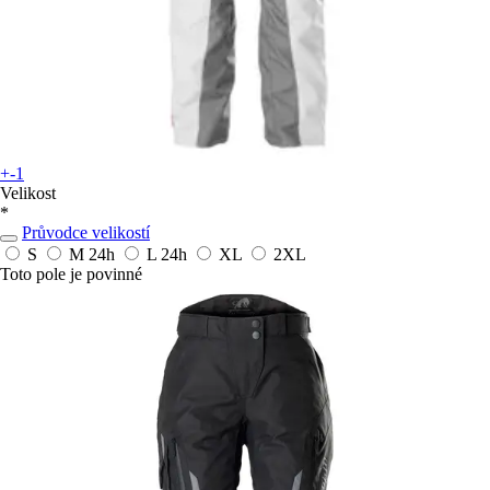
+-1
Velikost
*
Průvodce velikostí
S
M
24h
L
24h
XL
2XL
Toto pole je povinné