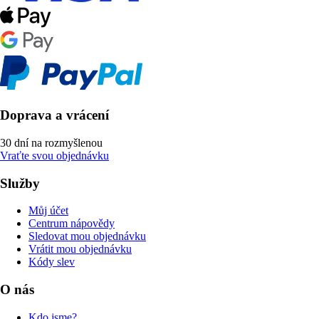
Doprava a vrácení
30 dní na rozmyšlenou
Vraťte svou objednávku
Služby
Můj účet
Centrum nápovědy
Sledovat mou objednávku
Vrátit mou objednávku
Kódy slev
O nás
Kdo jsme?