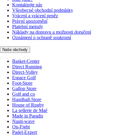
Kontaktujte nás
Všeobecné obchodní podmínky
Vrácení a vrácení peněz
Právní upozornění
Platební metody
Náklady na dopravu a možnosti doručení
Oznámení o ochraně soukromí
Naše obchody
Basket-Center
Direct Running
Direct-Volley
Espace Golf
Foot-Store
Gallop Store
Golf and co
Handball-Store
House of Rugby
La sellerie de Maé
Made in Paradis
Nauti-wave
On-Fight
Padel-Expert