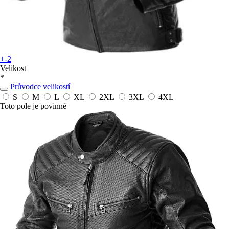
+-2
Velikost
*
Průvodce velikostí
S
M
L
XL
2XL
3XL
4XL
Toto pole je povinné