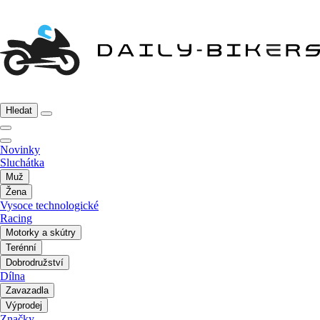
Hledat
Novinky
Sluchátka
Muž
Žena
Vysoce technologické
Racing
Motorky a skútry
Terénní
Dobrodružství
Dílna
Zavazadla
Výprodej
Značky