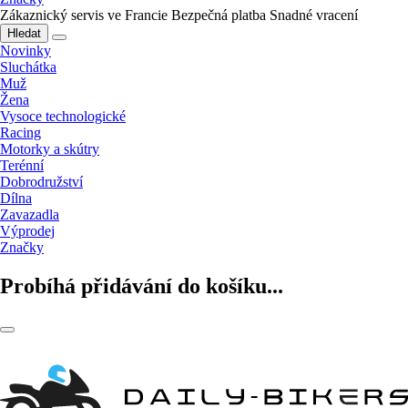
Zákaznický servis ve Francie
Bezpečná platba
Snadné vracení
Hledat
Novinky
Sluchátka
Muž
Žena
Vysoce technologické
Racing
Motorky a skútry
Terénní
Dobrodružství
Dílna
Zavazadla
Výprodej
Značky
Probíhá přidávání do košíku...