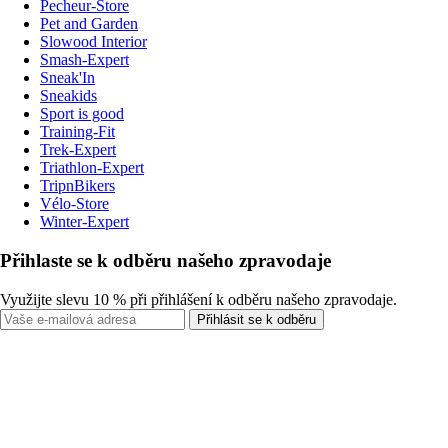
Pecheur-Store
Pet and Garden
Slowood Interior
Smash-Expert
Sneak'In
Sneakids
Sport is good
Training-Fit
Trek-Expert
Triathlon-Expert
TripnBikers
Vélo-Store
Winter-Expert
Přihlaste se k odběru našeho zpravodaje
Využijte slevu 10 % při přihlášení k odběru našeho zpravodaje.
Přihlásit se k odběru