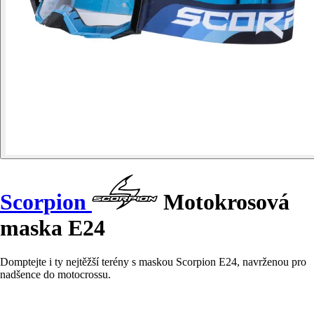
Scorpion
Motokrosová
maska E24
Domptejte i ty nejtěžší terény s maskou Scorpion E24, navrženou pro
nadšence do motocrossu.