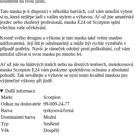
soustředit na svou jízdu.
Tato maska je k dispozici v několika barvách, což vám umožní vybrat
si tu, která nejlépe ladí s vaším stylem a výbavou. Ať už jste amatérský
jezdec nebo zkušený profesionál, maska E24 od Scorpion splní
všechna vaše očekávání.
Kromě svého designu a výkonu je tato maska také velmi snadno
udržovatelná. Její štít je odnímatelný a může být rychle vyměněn v
případě potřeby. Navíc je rámeček odolný proti poškrábání, což vám
umožní užívat si svou masku po mnoho let.
Ať už jste na blátivých tratích nebo na drsných terénech, motokrosová
maska Scorpion E24 vám poskytne spolehlivou ochranu a absolutní
pohodlí. Tak neváhejte a vybavte se nyní touto kvalitní maskou pro
výjimečné výkony při jízdě.
Další informace
Marki
Scorpion
Odkaz na dodavatele
99-009-24-77
Barva
tyrkysová/černá
Dominantní barva
Modrá
Typ
Smíšené
Věk
Dospělý