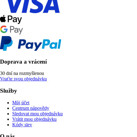
Doprava a vrácení
30 dní na rozmyšlenou
Vraťte svou objednávku
Služby
Můj účet
Centrum nápovědy
Sledovat mou objednávku
Vrátit mou objednávku
Kódy slev
O nás