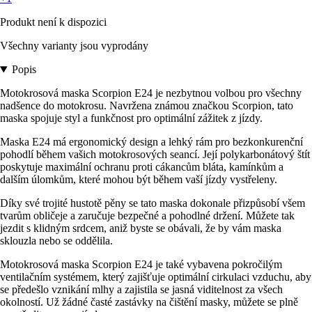
Produkt není k dispozici
Všechny varianty jsou vyprodány
Popis
Motokrosová maska Scorpion E24 je nezbytnou volbou pro všechny
nadšence do motokrosu. Navržena známou značkou Scorpion, tato
maska spojuje styl a funkčnost pro optimální zážitek z jízdy.
Maska E24 má ergonomický design a lehký rám pro bezkonkurenční
pohodlí během vašich motokrosových seancí. Její polykarbonátový štít
poskytuje maximální ochranu proti cákancům bláta, kamínkům a
dalším úlomkům, které mohou být během vaší jízdy vystřeleny.
Díky své trojité hustotě pěny se tato maska dokonale přizpůsobí všem
tvarům obličeje a zaručuje bezpečné a pohodlné držení. Můžete tak
jezdit s klidným srdcem, aniž byste se obávali, že by vám maska
sklouzla nebo se oddělila.
Motokrosová maska Scorpion E24 je také vybavena pokročilým
ventilačním systémem, který zajišťuje optimální cirkulaci vzduchu, aby
se předešlo vznikání mlhy a zajistila se jasná viditelnost za všech
okolností. Už žádné časté zastávky na čištění masky, můžete se plně