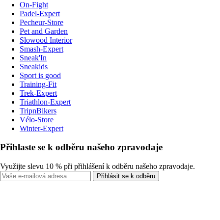
On-Fight
Padel-Expert
Pecheur-Store
Pet and Garden
Slowood Interior
Smash-Expert
Sneak'In
Sneakids
Sport is good
Training-Fit
Trek-Expert
Triathlon-Expert
TripnBikers
Vélo-Store
Winter-Expert
Přihlaste se k odběru našeho zpravodaje
Využijte slevu 10 % při přihlášení k odběru našeho zpravodaje.
Přihlásit se k odběru