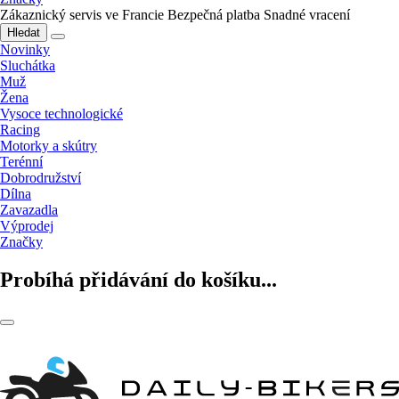
Zákaznický servis ve Francie
Bezpečná platba
Snadné vracení
Hledat
Novinky
Sluchátka
Muž
Žena
Vysoce technologické
Racing
Motorky a skútry
Terénní
Dobrodružství
Dílna
Zavazadla
Výprodej
Značky
Probíhá přidávání do košíku...