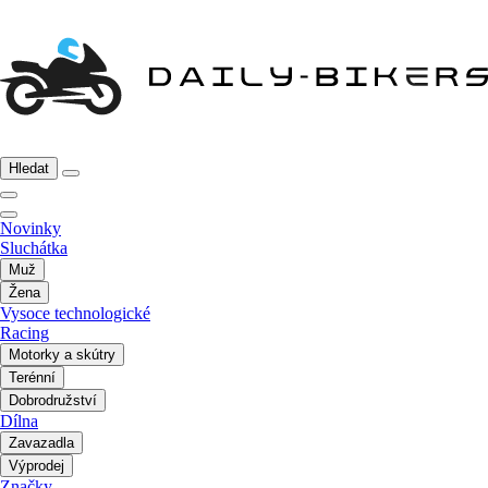
Hledat
Novinky
Sluchátka
Muž
Žena
Vysoce technologické
Racing
Motorky a skútry
Terénní
Dobrodružství
Dílna
Zavazadla
Výprodej
Značky