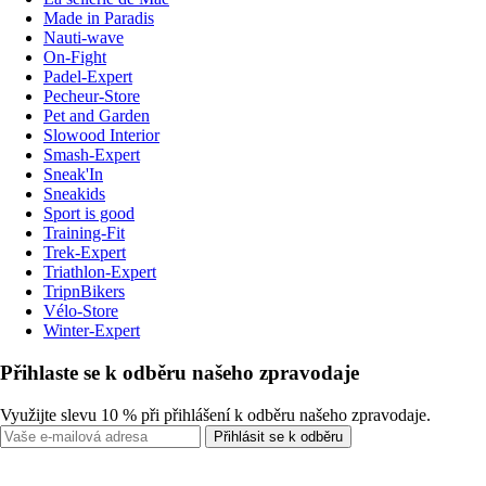
Made in Paradis
Nauti-wave
On-Fight
Padel-Expert
Pecheur-Store
Pet and Garden
Slowood Interior
Smash-Expert
Sneak'In
Sneakids
Sport is good
Training-Fit
Trek-Expert
Triathlon-Expert
TripnBikers
Vélo-Store
Winter-Expert
Přihlaste se k odběru našeho zpravodaje
Využijte slevu 10 % při přihlášení k odběru našeho zpravodaje.
Přihlásit se k odběru