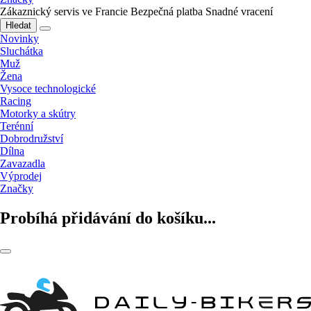
Zákaznický servis ve Francie
Bezpečná platba
Snadné vracení
Hledat
Novinky
Sluchátka
Muž
Žena
Vysoce technologické
Racing
Motorky a skútry
Terénní
Dobrodružství
Dílna
Zavazadla
Výprodej
Značky
Probíhá přidávání do košíku...