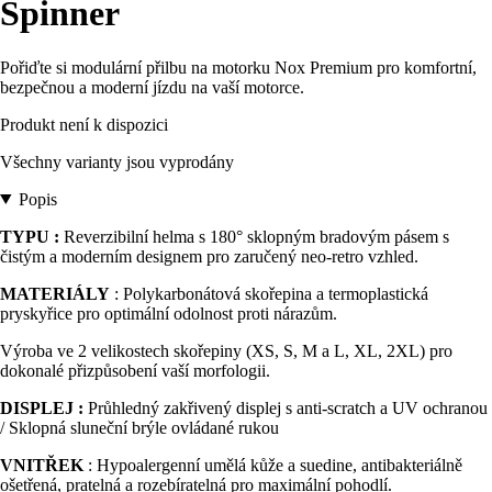
Spinner
Pořiďte si modulární přilbu na motorku Nox Premium pro komfortní,
bezpečnou a moderní jízdu na vaší motorce.
Produkt není k dispozici
Všechny varianty jsou vyprodány
Popis
TYPU :
Reverzibilní helma s 180° sklopným bradovým pásem s
čistým a moderním designem pro zaručený neo-retro vzhled.
MATERIÁLY
: Polykarbonátová skořepina a termoplastická
pryskyřice pro optimální odolnost proti nárazům.
Výroba ve 2 velikostech skořepiny (XS, S, M a L, XL, 2XL) pro
dokonalé přizpůsobení vaší morfologii.
DISPLEJ :
Průhledný zakřivený displej s anti-scratch a UV ochranou
/ Sklopná sluneční brýle ovládané rukou
VNITŘEK
: Hypoalergenní umělá kůže a suedine, antibakteriálně
ošetřená, pratelná a rozebíratelná pro maximální pohodlí.