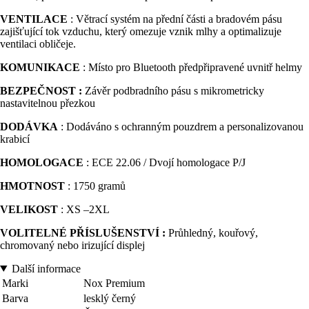
VENTILACE
: Větrací systém na přední části a bradovém pásu
zajišťující tok vzduchu, který omezuje vznik mlhy a optimalizuje
ventilaci obličeje.
KOMUNIKACE
: Místo pro Bluetooth předpřipravené uvnitř helmy
BEZPEČNOST :
Závěr podbradního pásu s mikrometricky
nastavitelnou přezkou
DODÁVKA
: Dodáváno s ochranným pouzdrem a personalizovanou
krabicí
HOMOLOGACE
: ECE 22.06 / Dvojí homologace P/J
HMOTNOST
: 1750 gramů
VELIKOST
: XS –2XL
VOLITELNÉ PŘÍSLUŠENSTVÍ :
Průhledný, kouřový,
chromovaný nebo irizující displej
Další informace
Marki
Nox Premium
Barva
lesklý černý