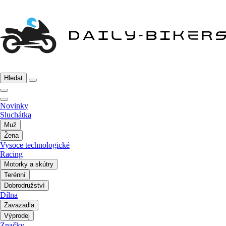
Hledat
Novinky
Sluchátka
Muž
Žena
Vysoce technologické
Racing
Motorky a skútry
Terénní
Dobrodružství
Dílna
Zavazadla
Výprodej
Značky